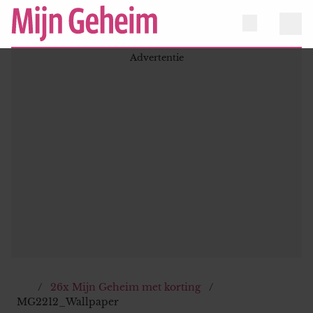
26x Mijn Geheim met korting
MG2212_Wallpaper