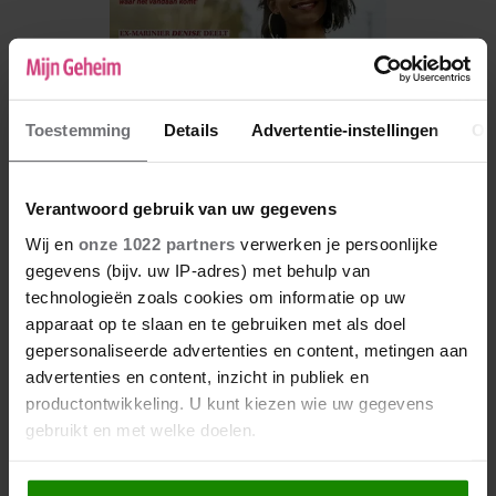
Toestemming
Details
Advertentie-instellingen
Ov
Verantwoord gebruik van uw gegevens
Wij en
onze 1022 partners
verwerken je persoonlijke
gegevens (bijv. uw IP-adres) met behulp van
De nieuwe Mijn Geheim ligt nu in de winkel
technologieën zoals cookies om informatie op uw
Abonneren
apparaat op te slaan en te gebruiken met als doel
gepersonaliseerde advertenties en content, metingen aan
Digitaal lezen
advertenties en content, inzicht in publiek en
productontwikkeling. U kunt kiezen wie uw gegevens
Los kopen
gebruikt en met welke doelen.
Als u het toestaat, willen we ook graag: