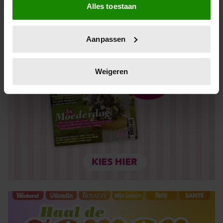
Alles toestaan
Informatie verzamelen over uw geografische locatie,
die tot een paar meter nauwkeurig kan zijn
Uw apparaat identificeren door het actief te scannen
Aanpassen
op specifieke eigenschappen (fingerprinting)
Lees meer over hoe uw persoonlijke gegevens worden
verwerkt en stel uw voorkeuren in het
detailgedeelte
in.
Weigeren
U kunt uw toestemming op elk moment wijzigen of
intrekken in de Cookieverklaring.
We gebruiken cookies om content en advertenties te
personaliseren, om functies voor social media te bieden
en om ons websiteverkeer te analyseren. Ook delen we
informatie over uw gebruik van onze site met onze
partners voor social media, adverteren en analyse. Deze
partners kunnen deze gegevens combineren met andere
informatie die u aan ze heeft verstrekt of die ze hebben
verzameld op basis van uw gebruik van hun services. U
gaat akkoord met onze cookies als u onze website blijft