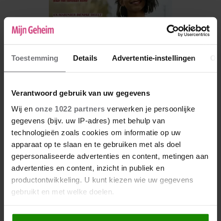
Toestemming
Details
Advertentie-instellingen
Ov
Verantwoord gebruik van uw gegevens
Wij en
onze 1022 partners
verwerken je persoonlijke
gegevens (bijv. uw IP-adres) met behulp van
De nieuwe Mijn Geheim ligt nu in de winkel
technologieën zoals cookies om informatie op uw
Abonneren
apparaat op te slaan en te gebruiken met als doel
gepersonaliseerde advertenties en content, metingen aan
Digitaal lezen
advertenties en content, inzicht in publiek en
productontwikkeling. U kunt kiezen wie uw gegevens
Los kopen
gebruikt en met welke doelen.
Als u het toestaat, willen we ook graag: