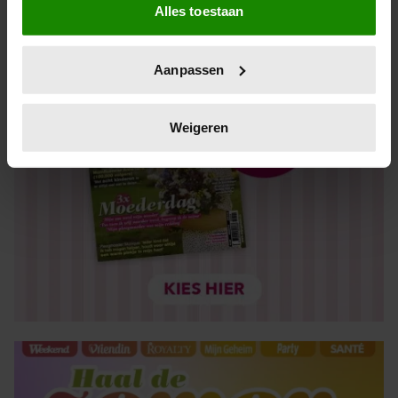
Alles toestaan
Informatie verzamelen over uw geografische locatie,
die tot een paar meter nauwkeurig kan zijn
Uw apparaat identificeren door het actief te scannen
Aanpassen
op specifieke eigenschappen (fingerprinting)
Lees meer over hoe uw persoonlijke gegevens worden
verwerkt en stel uw voorkeuren in het
detailgedeelte
in.
Weigeren
U kunt uw toestemming op elk moment wijzigen of
intrekken in de Cookieverklaring.
We gebruiken cookies om content en advertenties te
personaliseren, om functies voor social media te bieden
en om ons websiteverkeer te analyseren. Ook delen we
informatie over uw gebruik van onze site met onze
partners voor social media, adverteren en analyse. Deze
partners kunnen deze gegevens combineren met andere
informatie die u aan ze heeft verstrekt of die ze hebben
verzameld op basis van uw gebruik van hun services. U
gaat akkoord met onze cookies als u onze website blijft