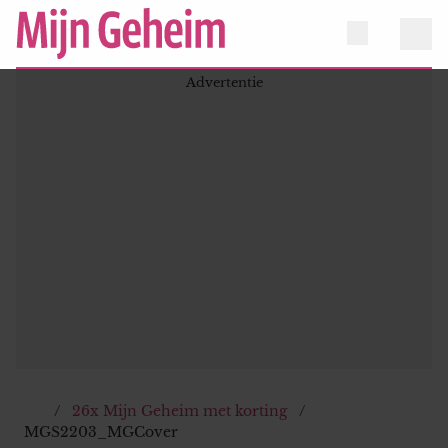
26x Mijn Geheim met korting
MGS2203_MGCover