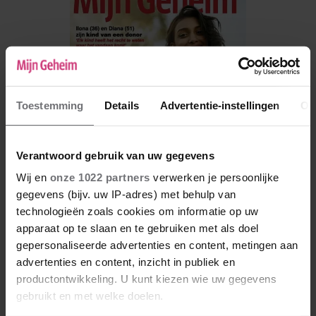
Toestemming
Details
Advertentie-instellingen
Ov
Verantwoord gebruik van uw gegevens
Wij en
onze 1022 partners
verwerken je persoonlijke
gegevens (bijv. uw IP-adres) met behulp van
technologieën zoals cookies om informatie op uw
De nieuwe Mijn Geheim ligt nu in de winkel
apparaat op te slaan en te gebruiken met als doel
Abonneren
gepersonaliseerde advertenties en content, metingen aan
advertenties en content, inzicht in publiek en
Digitaal lezen
productontwikkeling. U kunt kiezen wie uw gegevens
gebruikt en met welke doelen.
Los kopen