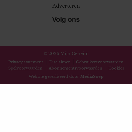
Adverteren
Volg ons
© 2026 Mijn Geheim
Privacy statement
Disclaimer
Gebruikersvoorwaarden
Spelvoorwaarden
Abonnementsvoorwaarden
Cookies
Website gerealiseerd door
MediaSoep