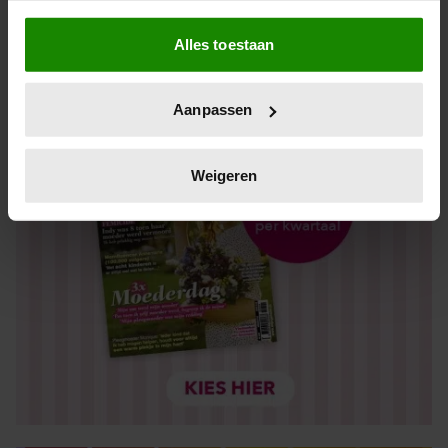
Als u het toestaat, willen we ook graag:
Alles toestaan
Informatie verzamelen over uw geografische locatie,
die tot een paar meter nauwkeurig kan zijn
Uw apparaat identificeren door het actief te scannen
Aanpassen
op specifieke eigenschappen (fingerprinting)
Lees meer over hoe uw persoonlijke gegevens worden
verwerkt en stel uw voorkeuren in het
detailgedeelte
in.
Weigeren
U kunt uw toestemming op elk moment wijzigen of
intrekken in de Cookieverklaring.
We gebruiken cookies om content en advertenties te
personaliseren, om functies voor social media te bieden
en om ons websiteverkeer te analyseren. Ook delen we
informatie over uw gebruik van onze site met onze
partners voor social media, adverteren en analyse. Deze
partners kunnen deze gegevens combineren met andere
informatie die u aan ze heeft verstrekt of die ze hebben
verzameld op basis van uw gebruik van hun services. U