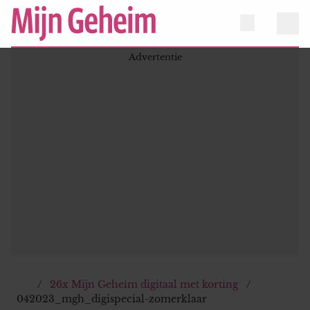
26x Mijn Geheim digitaal met korting
042023_mgh_digispecial-zomerklaar