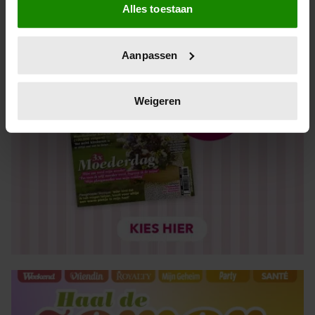
Alles toestaan
Informatie verzamelen over uw geografische locatie,
die tot een paar meter nauwkeurig kan zijn
Uw apparaat identificeren door het actief te scannen
Aanpassen
op specifieke eigenschappen (fingerprinting)
Lees meer over hoe uw persoonlijke gegevens worden
verwerkt en stel uw voorkeuren in het
detailgedeelte
in.
Weigeren
U kunt uw toestemming op elk moment wijzigen of
intrekken in de Cookieverklaring.
We gebruiken cookies om content en advertenties te
personaliseren, om functies voor social media te bieden
en om ons websiteverkeer te analyseren. Ook delen we
informatie over uw gebruik van onze site met onze
partners voor social media, adverteren en analyse. Deze
partners kunnen deze gegevens combineren met andere
informatie die u aan ze heeft verstrekt of die ze hebben
verzameld op basis van uw gebruik van hun services. U
gaat akkoord met onze cookies als u onze website blijft