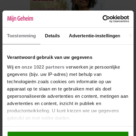
Toestemming
Details
Advertentie-instellingen
Ov
Verantwoord gebruik van uw gegevens
Wij en
onze 1022 partners
verwerken je persoonlijke
gegevens (bijv. uw IP-adres) met behulp van
De nieuwe Mijn Geheim ligt nu in de winkel
technologieën zoals cookies om informatie op uw
Abonneren
apparaat op te slaan en te gebruiken met als doel
gepersonaliseerde advertenties en content, metingen aan
Digitaal lezen
advertenties en content, inzicht in publiek en
productontwikkeling. U kunt kiezen wie uw gegevens
Los kopen
gebruikt en met welke doelen.
Als u het toestaat, willen we ook graag: