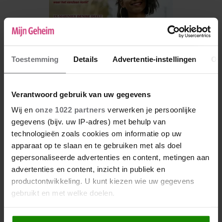
Toestemming
Details
Advertentie-instellingen
Ov
Verantwoord gebruik van uw gegevens
Wij en
onze 1022 partners
verwerken je persoonlijke
gegevens (bijv. uw IP-adres) met behulp van
De nieuwe Mijn Geheim ligt nu in de winkel
technologieën zoals cookies om informatie op uw
Abonneren
apparaat op te slaan en te gebruiken met als doel
gepersonaliseerde advertenties en content, metingen aan
Digitaal lezen
advertenties en content, inzicht in publiek en
productontwikkeling. U kunt kiezen wie uw gegevens
Los kopen
gebruikt en met welke doelen.
Als u het toestaat, willen we ook graag: