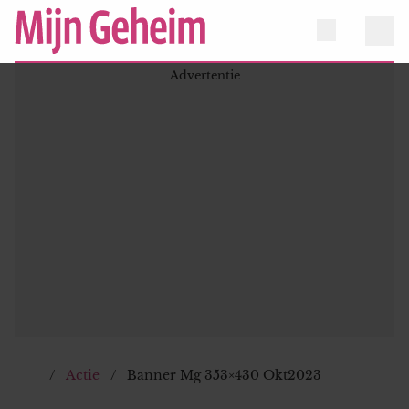
Actie
Banner Mg 353×430 Okt2023