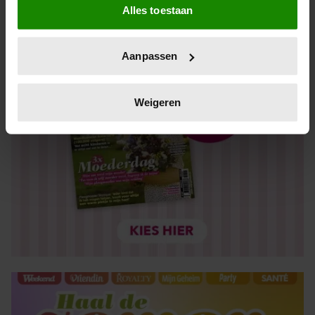
Alles toestaan
Informatie verzamelen over uw geografische locatie,
die tot een paar meter nauwkeurig kan zijn
Uw apparaat identificeren door het actief te scannen
Aanpassen
op specifieke eigenschappen (fingerprinting)
Lees meer over hoe uw persoonlijke gegevens worden
verwerkt en stel uw voorkeuren in het
detailgedeelte
in.
Weigeren
U kunt uw toestemming op elk moment wijzigen of
intrekken in de Cookieverklaring.
We gebruiken cookies om content en advertenties te
personaliseren, om functies voor social media te bieden
en om ons websiteverkeer te analyseren. Ook delen we
informatie over uw gebruik van onze site met onze
partners voor social media, adverteren en analyse. Deze
partners kunnen deze gegevens combineren met andere
informatie die u aan ze heeft verstrekt of die ze hebben
verzameld op basis van uw gebruik van hun services. U
gaat akkoord met onze cookies als u onze website blijft