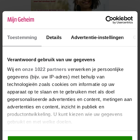
Toestemming
Details
Advertentie-instellingen
Ov
Verantwoord gebruik van uw gegevens
Wij en
onze 1022 partners
verwerken je persoonlijke
gegevens (bijv. uw IP-adres) met behulp van
De nieuwe Mijn Geheim ligt nu in de winkel
technologieën zoals cookies om informatie op uw
Abonneren
apparaat op te slaan en te gebruiken met als doel
gepersonaliseerde advertenties en content, metingen aan
Digitaal lezen
advertenties en content, inzicht in publiek en
productontwikkeling. U kunt kiezen wie uw gegevens
Los kopen
gebruikt en met welke doelen.
Als u het toestaat, willen we ook graag: