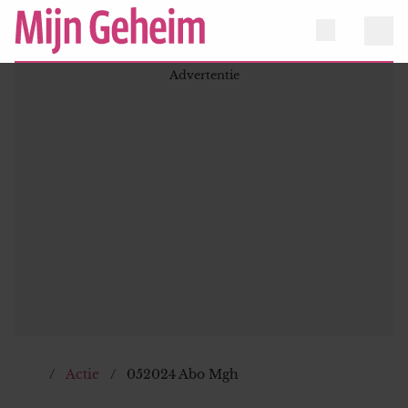
Actie
052024 Abo Mgh