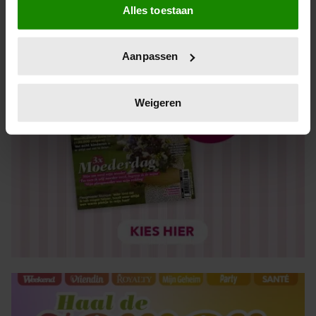
Alles toestaan
Informatie verzamelen over uw geografische locatie,
die tot een paar meter nauwkeurig kan zijn
Uw apparaat identificeren door het actief te scannen
Aanpassen
op specifieke eigenschappen (fingerprinting)
Lees meer over hoe uw persoonlijke gegevens worden
verwerkt en stel uw voorkeuren in het
detailgedeelte
in.
Weigeren
U kunt uw toestemming op elk moment wijzigen of
intrekken in de Cookieverklaring.
We gebruiken cookies om content en advertenties te
personaliseren, om functies voor social media te bieden
en om ons websiteverkeer te analyseren. Ook delen we
informatie over uw gebruik van onze site met onze
partners voor social media, adverteren en analyse. Deze
partners kunnen deze gegevens combineren met andere
informatie die u aan ze heeft verstrekt of die ze hebben
verzameld op basis van uw gebruik van hun services. U
gaat akkoord met onze cookies als u onze website blijft