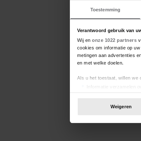
Toestemming
Verantwoord gebruik van u
Wij en
onze 1022 partners
v
cookies om informatie op uw 
metingen aan advertenties en
en met welke doelen.
Als u het toestaat, willen we
Informatie verzamelen ov
Uw apparaat identificere
Lees meer over hoe uw perso
Weigeren
toestemming op elk moment wi
We gebruiken cookies om cont
websiteverkeer te analyseren
media, adverteren en analys