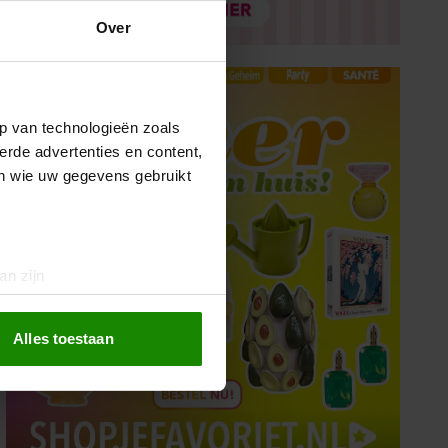
Over
p van technologieën zoals
erde advertenties en content,
en wie uw gegevens gebruikt
an zijn
rinting)
t
detailgedeelte
in. U kunt uw
Alles toestaan
 media te bieden en om ons
ze partners voor social
nformatie die u aan ze heeft