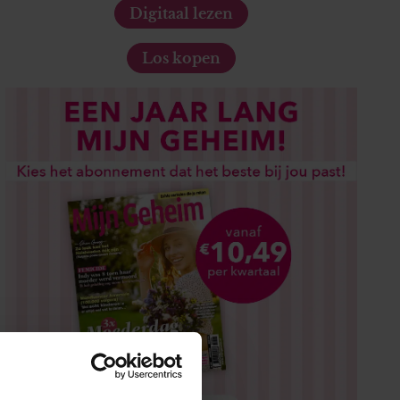
Digitaal lezen
Los kopen