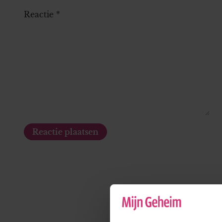
Reactie
*