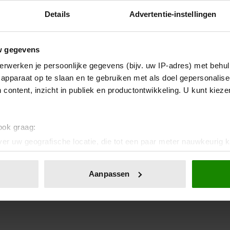
Details
Advertentie-instellingen
w gegevens
erwerken je persoonlijke gegevens (bijv. uw IP-adres) met behul
apparaat op te slaan en te gebruiken met als doel gepersonalise
 content, inzicht in publiek en productontwikkeling. U kunt kiez
 ook graag:
er uw geografische locatie, die tot een paar meter nauwkeurig k
n door het actief te scannen op specifieke eigenschappen (fingerp
onlijke gegevens worden verwerkt en stel uw voorkeuren in he
Aanpassen
jzigen of intrekken in de Cookieverklaring.
ent en advertenties te personaliseren, om functies voor social
. Ook delen we informatie over uw gebruik van onze site met on
e. Deze partners kunnen deze gegevens combineren met andere i