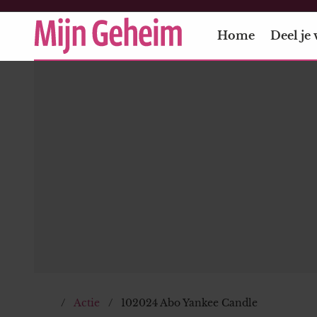
Home
Deel je 
Actie
102024 Abo Yankee Candle