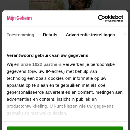
Toestemming
Details
Advertentie-instellingen
Ov
Verantwoord gebruik van uw gegevens
Wij en
onze 1022 partners
verwerken je persoonlijke
gegevens (bijv. uw IP-adres) met behulp van
De nieuwe Mijn Geheim ligt nu in de winkel
technologieën zoals cookies om informatie op uw
Abonneren
apparaat op te slaan en te gebruiken met als doel
gepersonaliseerde advertenties en content, metingen aan
Digitaal lezen
advertenties en content, inzicht in publiek en
productontwikkeling. U kunt kiezen wie uw gegevens
Los kopen
gebruikt en met welke doelen.
Als u het toestaat, willen we ook graag: