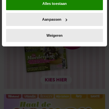
Alles toestaan
Informatie verzamelen over uw geografische locatie,
die tot een paar meter nauwkeurig kan zijn
Uw apparaat identificeren door het actief te scannen
Aanpassen
op specifieke eigenschappen (fingerprinting)
Lees meer over hoe uw persoonlijke gegevens worden
verwerkt en stel uw voorkeuren in het
detailgedeelte
in.
Weigeren
U kunt uw toestemming op elk moment wijzigen of
intrekken in de Cookieverklaring.
We gebruiken cookies om content en advertenties te
personaliseren, om functies voor social media te bieden
en om ons websiteverkeer te analyseren. Ook delen we
informatie over uw gebruik van onze site met onze
partners voor social media, adverteren en analyse. Deze
partners kunnen deze gegevens combineren met andere
informatie die u aan ze heeft verstrekt of die ze hebben
verzameld op basis van uw gebruik van hun services. U
gaat akkoord met onze cookies als u onze website blijft