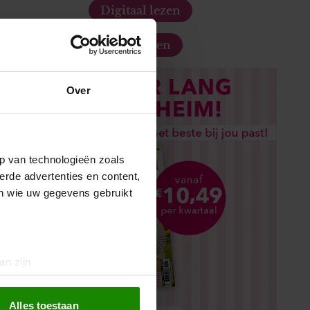
Digitaal lezen
Los kopen
Over
p van technologieën zoals
erde advertenties en content,
en wie uw gegevens gebruikt
an zijn
rinting)
t
detailgedeelte
in. U kunt uw
Alles toestaan