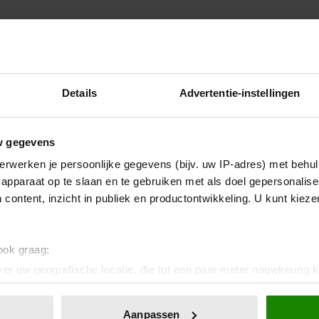
Details
Advertentie-instellingen
w gegevens
erwerken je persoonlijke gegevens (bijv. uw IP-adres) met behul
apparaat op te slaan en te gebruiken met als doel gepersonalise
 content, inzicht in publiek en productontwikkeling. U kunt kiez
 ook graag:
er uw geografische locatie, die tot een paar meter nauwkeurig k
n door het actief te scannen op specifieke eigenschappen (fingerp
onlijke gegevens worden verwerkt en stel uw voorkeuren in he
Aanpassen