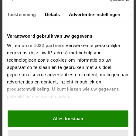
Toestemming
Details
Advertentie-instellingen
Ov
Verantwoord gebruik van uw gegevens
Wij en
onze 1022 partners
verwerken je persoonlijke
gegevens (bijv. uw IP-adres) met behulp van
technologieën zoals cookies om informatie op uw
apparaat op te slaan en te gebruiken met als doel
gepersonaliseerde advertenties en content, metingen aan
advertenties en content, inzicht in publiek en
De nieuwe Mijn Geheim ligt nu in de winkel
productontwikkeling. U kunt kiezen wie uw gegevens
Abonneren
gebruikt en met welke doelen.
Digitaal lezen
Als u het toestaat, willen we ook graag:
Alles toestaan
Los kopen
Informatie verzamelen over uw geografische locatie,
die tot een paar meter nauwkeurig kan zijn
Uw apparaat identificeren door het actief te scannen