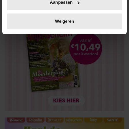
Aanpassen
op specifieke eigenschappen (fingerprinting)
Lees meer over hoe uw persoonlijke gegevens worden
verwerkt en stel uw voorkeuren in het
detailgedeelte
in.
Weigeren
U kunt uw toestemming op elk moment wijzigen of
intrekken in de Cookieverklaring.
We gebruiken cookies om content en advertenties te
personaliseren, om functies voor social media te bieden
en om ons websiteverkeer te analyseren. Ook delen we
informatie over uw gebruik van onze site met onze
partners voor social media, adverteren en analyse. Deze
partners kunnen deze gegevens combineren met andere
informatie die u aan ze heeft verstrekt of die ze hebben
verzameld op basis van uw gebruik van hun services. U
gaat akkoord met onze cookies als u onze website blijft
gebruiken.