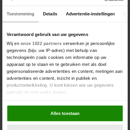
Toestemming
Details
Advertentie-instellingen
Ov
Verantwoord gebruik van uw gegevens
Wij en
onze 1022 partners
verwerken je persoonlijke
gegevens (bijv. uw IP-adres) met behulp van
technologieën zoals cookies om informatie op uw
apparaat op te slaan en te gebruiken met als doel
gepersonaliseerde advertenties en content, metingen aan
advertenties en content, inzicht in publiek en
De nieuwe Mijn Geheim ligt nu in de winkel
productontwikkeling. U kunt kiezen wie uw gegevens
Abonneren
gebruikt en met welke doelen.
Digitaal lezen
Als u het toestaat, willen we ook graag:
Alles toestaan
Los kopen
Informatie verzamelen over uw geografische locatie,
die tot een paar meter nauwkeurig kan zijn
Uw apparaat identificeren door het actief te scannen