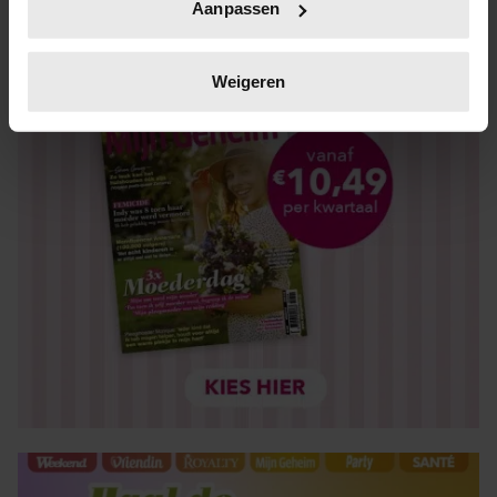
Aanpassen
op specifieke eigenschappen (fingerprinting)
Lees meer over hoe uw persoonlijke gegevens worden
verwerkt en stel uw voorkeuren in het
detailgedeelte
in.
Weigeren
U kunt uw toestemming op elk moment wijzigen of
intrekken in de Cookieverklaring.
We gebruiken cookies om content en advertenties te
personaliseren, om functies voor social media te bieden
en om ons websiteverkeer te analyseren. Ook delen we
informatie over uw gebruik van onze site met onze
partners voor social media, adverteren en analyse. Deze
partners kunnen deze gegevens combineren met andere
informatie die u aan ze heeft verstrekt of die ze hebben
verzameld op basis van uw gebruik van hun services. U
gaat akkoord met onze cookies als u onze website blijft
gebruiken.