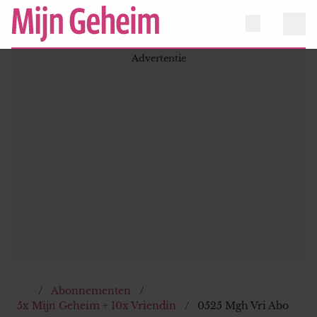
Abonnementen
5x Mijn Geheim + 10x Vriendin
0525 Mgh Vri Abo