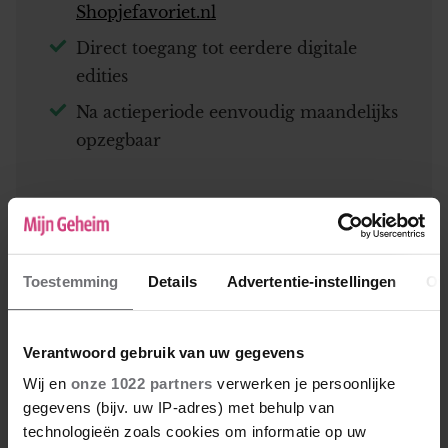
Shopjefavoriet.nl
Direct toegang tot eerdere digitale
edities
Na actieperiode eenvoudig maandelijks
opzegbaar
Toestemming
Details
Advertentie-instellingen
Ov
Verantwoord gebruik van uw gegevens
Wij en
onze 1022 partners
verwerken je persoonlijke
gegevens (bijv. uw IP-adres) met behulp van
Van € 28,22 per kwartaal
technologieën zoals cookies om informatie op uw