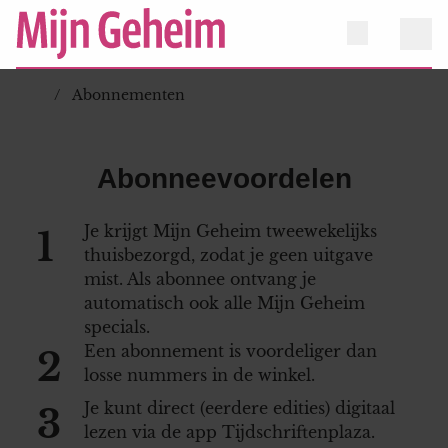
Abonnementen
Abonneevoordelen
Je krijgt Mijn Geheim tweewekelijks
1
thuisbezorgd, zodat je geen uitgave
mist. Als abonnee ontvang je
automatisch ook alle Mijn Geheim
specials.
Een abonnement is voordeliger dan
2
losse nummers in de winkel.
Je kunt direct (eerdere edities) digitaal
3
lezen via de app Tijdschriftenplaza.