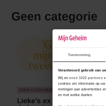
Geen categorie
Toestemming
Verantwoord gebruik van u
Wij en
onze 1022 partners
v
cookies om informatie op uw 
metingen aan advertenties en
GEEN CATEGORIE/WAT ZOU JIJ DOEN?
en met welke doelen.
Lieke’s ex heeft spijt van