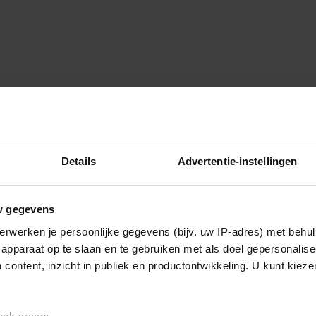
Details
Advertentie-instellingen
w gegevens
erwerken je persoonlijke gegevens (bijv. uw IP-adres) met behul
apparaat op te slaan en te gebruiken met als doel gepersonalise
 content, inzicht in publiek en productontwikkeling. U kunt kiez
GEEN CATEGORIE/WAT ZOU JIJ DOEN?
Ik lijk mijn oude vriendin