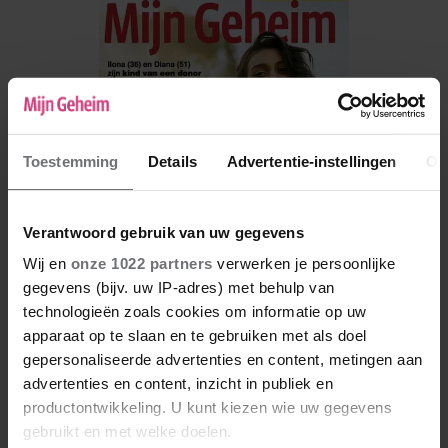
Toestemming
Details
Advertentie-instellingen
Ov
Verantwoord gebruik van uw gegevens
Wij en
onze 1022 partners
verwerken je persoonlijke
gegevens (bijv. uw IP-adres) met behulp van
technologieën zoals cookies om informatie op uw
apparaat op te slaan en te gebruiken met als doel
De nieuwe Mijn Geheim ligt nu in de winkel
gepersonaliseerde advertenties en content, metingen aan
Abonneren
advertenties en content, inzicht in publiek en
productontwikkeling. U kunt kiezen wie uw gegevens
Digitaal lezen
gebruikt en met welke doelen.