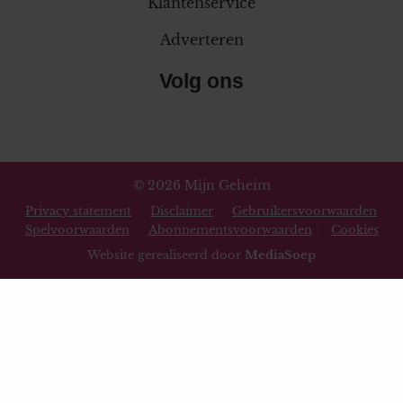
Klantenservice
Adverteren
Volg ons
© 2026 Mijn Geheim
Privacy statement
Disclaimer
Gebruikersvoorwaarden
Spelvoorwaarden
Abonnementsvoorwaarden
Cookies
Website gerealiseerd door
MediaSoep