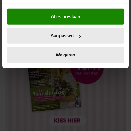
Los kopen
Als u het toestaat, willen we ook graag:
Alles toestaan
Informatie verzamelen over uw geografische locatie,
die tot een paar meter nauwkeurig kan zijn
Uw apparaat identificeren door het actief te scannen
Aanpassen
op specifieke eigenschappen (fingerprinting)
Lees meer over hoe uw persoonlijke gegevens worden
verwerkt en stel uw voorkeuren in het
detailgedeelte
in.
Weigeren
U kunt uw toestemming op elk moment wijzigen of
intrekken in de Cookieverklaring.
We gebruiken cookies om content en advertenties te
personaliseren, om functies voor social media te bieden
en om ons websiteverkeer te analyseren. Ook delen we
informatie over uw gebruik van onze site met onze
partners voor social media, adverteren en analyse. Deze
partners kunnen deze gegevens combineren met andere
informatie die u aan ze heeft verstrekt of die ze hebben
verzameld op basis van uw gebruik van hun services. U