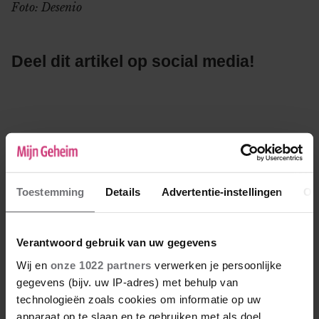
Foto: Desenio
Deel dit artikel op social media!
Meer van Extra
Toestemming
Details
Advertentie-instellingen
Ov
Verantwoord gebruik van uw gegevens
Wij en
onze 1022 partners
verwerken je persoonlijke
gegevens (bijv. uw IP-adres) met behulp van
technologieën zoals cookies om informatie op uw
apparaat op te slaan en te gebruiken met als doel