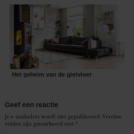
informatie over uw gebruik van onze site met onze
partners voor social media, adverteren en analyse. Deze
partners kunnen deze gegevens combineren met andere
informatie die u aan ze heeft verstrekt of die ze hebben
verzameld op basis van uw gebruik van hun services. U
gaat akkoord met onze cookies als u onze website blijft
gebruiken.
Het geheim van de gietvloer
Geef een reactie
Je e-mailadres wordt niet gepubliceerd.
Vereiste
velden zijn gemarkeerd met
*