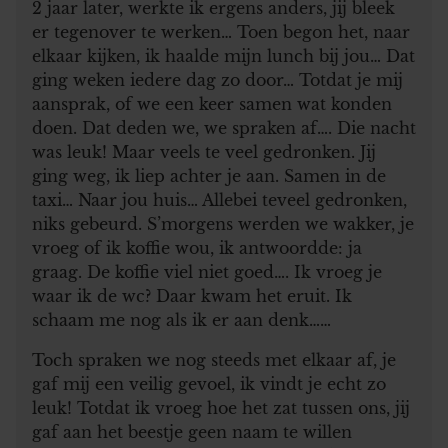
2 jaar later, werkte ik ergens anders, jij bleek
er tegenover te werken… Toen begon het, naar
elkaar kijken, ik haalde mijn lunch bij jou… Dat
ging weken iedere dag zo door… Totdat je mij
aansprak, of we een keer samen wat konden
doen. Dat deden we, we spraken af…. Die nacht
was leuk! Maar veels te veel gedronken. Jij
ging weg, ik liep achter je aan. Samen in de
taxi… Naar jou huis… Allebei teveel gedronken,
niks gebeurd. S’morgens werden we wakker, je
vroeg of ik koffie wou, ik antwoordde: ja
graag. De koffie viel niet goed…. Ik vroeg je
waar ik de wc? Daar kwam het eruit. Ik
schaam me nog als ik er aan denk……
Toch spraken we nog steeds met elkaar af, je
gaf mij een veilig gevoel, ik vindt je echt zo
leuk! Totdat ik vroeg hoe het zat tussen ons, jij
gaf aan het beestje geen naam te willen