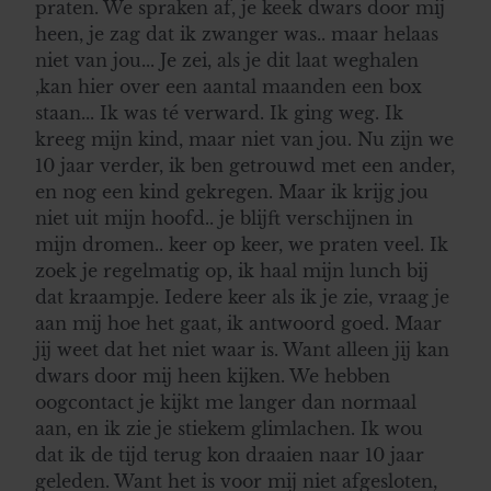
informatie over uw gebruik van onze site met onze
praten. We spraken af, je keek dwars door mij
partners voor social media, adverteren en analyse. Deze
heen, je zag dat ik zwanger was.. maar helaas
partners kunnen deze gegevens combineren met andere
niet van jou... Je zei, als je dit laat weghalen
informatie die u aan ze heeft verstrekt of die ze hebben
,kan hier over een aantal maanden een box
verzameld op basis van uw gebruik van hun services. U
staan... Ik was té verward. Ik ging weg. Ik
gaat akkoord met onze cookies als u onze website blijft
kreeg mijn kind, maar niet van jou. Nu zijn we
gebruiken.
10 jaar verder, ik ben getrouwd met een ander,
en nog een kind gekregen. Maar ik krijg jou
niet uit mijn hoofd.. je blijft verschijnen in
mijn dromen.. keer op keer, we praten veel. Ik
zoek je regelmatig op, ik haal mijn lunch bij
dat kraampje. Iedere keer als ik je zie, vraag je
aan mij hoe het gaat, ik antwoord goed. Maar
jij weet dat het niet waar is. Want alleen jij kan
dwars door mij heen kijken. We hebben
oogcontact je kijkt me langer dan normaal
aan, en ik zie je stiekem glimlachen. Ik wou
dat ik de tijd terug kon draaien naar 10 jaar
geleden. Want het is voor mij niet afgesloten,