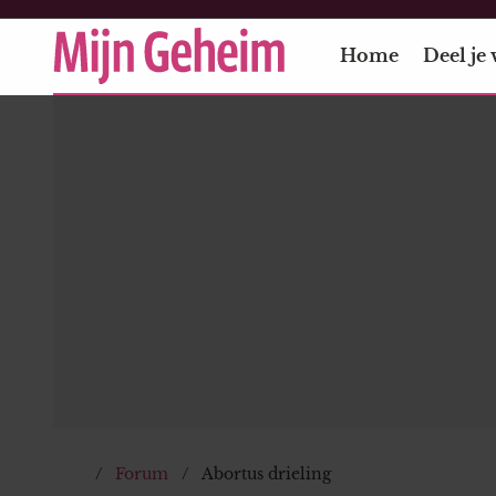
Home
Deel je 
Forum
Abortus drieling