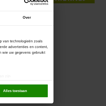
Over
p van technologieën zoals
erde advertenties en content,
en wie uw gegevens gebruikt
an zijn
rinting)
t
detailgedeelte
in. U kunt uw
Alles toestaan
 media te bieden en om ons