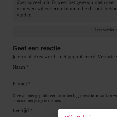
doet zoveel pijn ik weet het gewoon niet meer
vrouwen willen leren kennen die dit ook hebb
vinden…
Geef een reactie
Je e-mailadres wordt niet gepubliceerd.
Vereiste
Naam
*
E-mail
*
Deze zal niet gepubliceerd worden bij je reactie, maar kan 
contact met je op te nemen.
Leeftijd
*