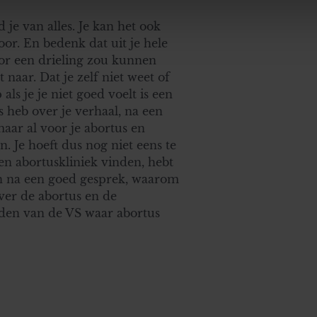
. Ook delen we informatie over uw gebruik van onze site met on
 je van alles. Je kan het ook
e. Deze partners kunnen deze gegevens combineren met andere i
oor. En bedenk dat uit je hele
erzameld op basis van uw gebruik van hun services. U gaat akk
voor een drieling zou kunnen
naar. Dat je zelf niet weet of
ls je je niet goed voelt is een
s heb over je verhaal, na een
maar al voor je abortus en
. Je hoeft dus nog niet eens te
een abortuskliniek vinden, hebt
n na een goed gesprek, waarom
ver de abortus en de
iden van de VS waar abortus