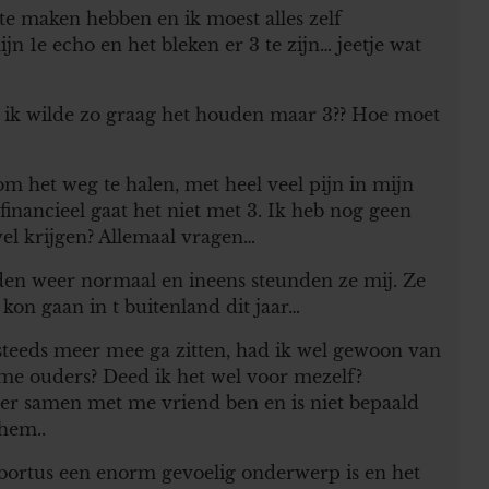
 te maken hebben en ik moest alles zelf
n 1e echo en het bleken er 3 te zijn… jeetje wat
n, ik wilde zo graag het houden maar 3?? Hoe moet
om het weg te halen, met heel veel pijn in mijn
financieel gaat het niet met 3. Ik heb nog geen
wel krijgen? Allemaal vragen…
den weer normaal en ineens steunden ze mij. Ze
 kon gaan in t buitenland dit jaar…
 steeds meer mee ga zitten, had ik wel gewoon van
me ouders? Deed ik het wel voor mezelf?
eer samen met me vriend ben en is niet bepaald
 hem..
 abortus een enorm gevoelig onderwerp is en het