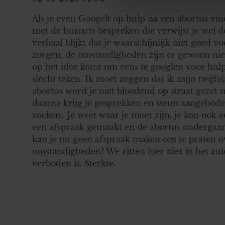
websiteverkeer te analyseren
Als je even Googelt op hulp na een abortus vind
media, adverteren en analys
met de huisarts bespreken die verwijst je wel d
verstrekt of die ze hebben v
verhaal blijkt dat je waarschijnlijk niet goed 
onze website blijft gebruiken.
zorgen, de omstandigheden zijn er gewoon niet 
op het idee komt om eens te googlen voor hulp a
slecht teken. Ik moet zeggen dat ik mijn twijfel
abortus word je niet bloedend op straat gezet 
daarna krijg je gesprekken en steun aangeboden
zoeken.. Je weet waar je moet zijn, je kon ook 
een afspraak gemaakt en de abortus ondergaa
kan je nu geen afspraak maken om te praten o
omstandigheden? We zitten hier niet in het zu
verboden is. Sterkte.