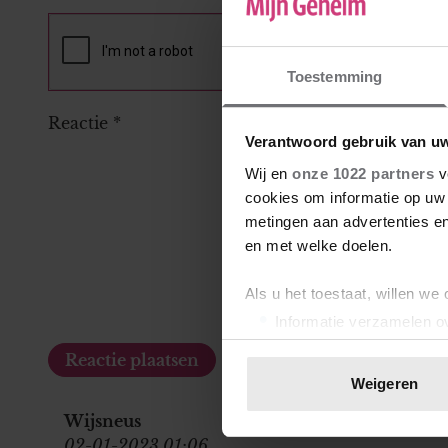
Toestemming
Reactie
*
Verantwoord gebruik van u
Wij en
onze 1022 partners
v
cookies om informatie op uw 
metingen aan advertenties en
en met welke doelen.
Als u het toestaat, willen we
Informatie verzamelen ov
Uw apparaat identificere
Lees meer over hoe uw perso
Weigeren
toestemming op elk moment wi
Wijsneus
02-01-2023 01:06
We gebruiken cookies om cont