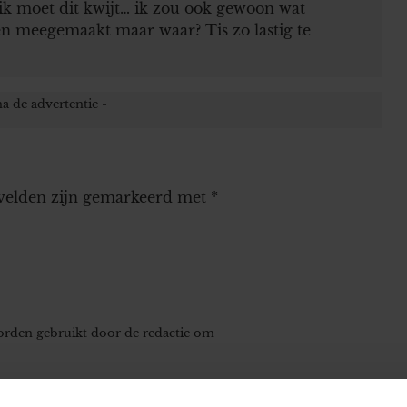
 ik moet dit kwijt… ik zou ook gewoon wat
en meegemaakt maar waar? Tis zo lastig te
 velden zijn gemarkeerd met
*
worden gebruikt door de redactie om