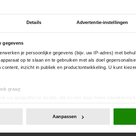
Details
Advertentie-instellingen
w gegevens
erwerken je persoonlijke gegevens (bijv. uw IP-adres) met behul
apparaat op te slaan en te gebruiken met als doel gepersonalise
 content, inzicht in publiek en productontwikkeling. U kunt kiez
 ook graag:
er uw geografische locatie, die tot een paar meter nauwkeurig k
n door het actief te scannen op specifieke eigenschappen (fingerp
onlijke gegevens worden verwerkt en stel uw voorkeuren in he
Aanpassen
jzigen of intrekken in de Cookieverklaring.
ent en advertenties te personaliseren, om functies voor social