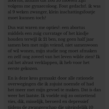
abortus, althans dat zou zo moeten zijn
volgens me gynaecoloog. Fout gedacht!. ik was
al 9 weken zwanger, klein inschattingsfoutje
moet kunnen toch?
Dus wat waren me opties?: een abortus
middels een zuig curratage of het kindje
houden terwijl ik 21 ben, nog geen half jaar
samen ben met mijn vriend, niet samenwoon
of wil wonen, mijn studie nog moet afmaken
en zelf nog zoveel van het leven wilde zien? Ik
zal het alvast verklappen, ik heb voor het
eerste gekozen.
En is deze keus gemaakt door alle rationele
overwegingen die ik zojuist noemde of had
het meer met mijn gevoel te maken. Dat is dan
weer het laatste. Ik voelde mij zo ontzettend
vies, dik, misselijk, beroerd en depressief
tijdens de zwangerschap die uiteindelijk 10