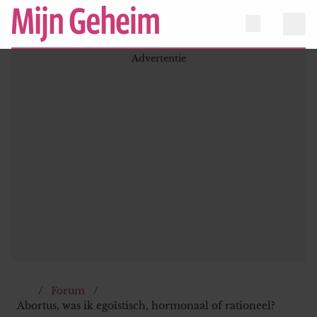
Forum
Abortus, was ik egoïstisch, hormonaal of rationeel?