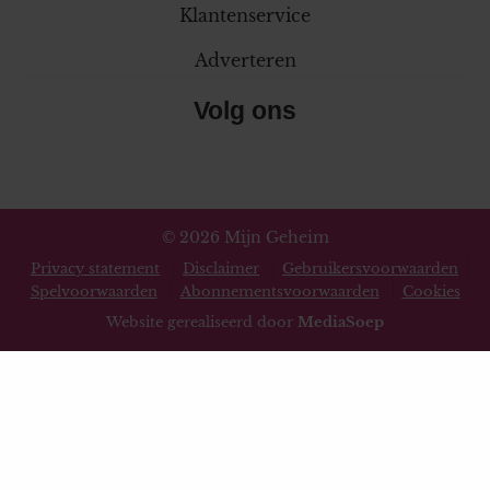
Klantenservice
Adverteren
Volg ons
© 2026 Mijn Geheim
Privacy statement
Disclaimer
Gebruikersvoorwaarden
Spelvoorwaarden
Abonnementsvoorwaarden
Cookies
Website gerealiseerd door
MediaSoep