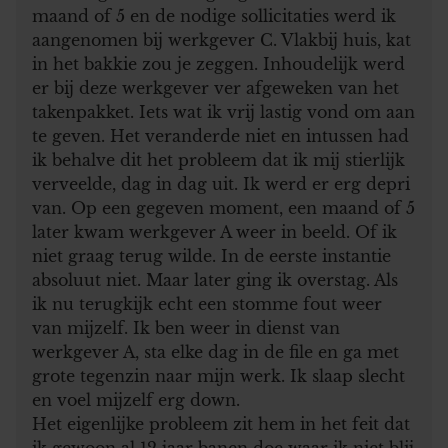
maand of 5 en de nodige sollicitaties werd ik
aangenomen bij werkgever C. Vlakbij huis, kat
in het bakkie zou je zeggen. Inhoudelijk werd
er bij deze werkgever ver afgeweken van het
takenpakket. Iets wat ik vrij lastig vond om aan
te geven. Het veranderde niet en intussen had
ik behalve dit het probleem dat ik mij stierlijk
verveelde, dag in dag uit. Ik werd er erg depri
van. Op een gegeven moment, een maand of 5
later kwam werkgever A weer in beeld. Of ik
niet graag terug wilde. In de eerste instantie
absoluut niet. Maar later ging ik overstag. Als
ik nu terugkijk echt een stomme fout weer
van mijzelf. Ik ben weer in dienst van
werkgever A, sta elke dag in de file en ga met
grote tegenzin naar mijn werk. Ik slaap slecht
en voel mijzelf erg down.
Het eigenlijke probleem zit hem in het feit dat
ik gewoon al 12 jaar banen doe waar ik niet blij