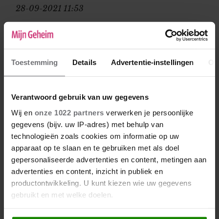
28-09-2021 11:53
Dank voor jullie reacties! Goed om te horen
dat er nog "zo een" zit:) Soms is het lastig
allemaal.
Toestemming
Details
Advertentie-instellingen
Ov
Karin
30-09-2021 15:51
Verantwoord gebruik van uw gegevens
Wij en
onze 1022 partners
verwerken je persoonlijke
En nog één hier; ik wisselde net zo vaak van
gegevens (bijv. uw IP-adres) met behulp van
werk tot ik iets vond waar ik echt wilde
technologieën zoals cookies om informatie op uw
blijven. Destijds kon ik letterlijk kiezen uit de
apparaat op te slaan en te gebruiken met als doel
(goedbetaalde) banen via een uitzendbureau;
gepersonaliseerde advertenties en content, metingen aan
dat heb ik echt vele jaren gedaan. Of een
advertenties en content, inzicht in publiek en
jaarcontract, kan je zonder problemen weg als
productontwikkeling. U kunt kiezen wie uw gegevens
het niet bevalt. Geen idee of dat een optie is in
gebruikt en met welke doelen.
2021, een coach is al genoemd, goed idee! Dat
komt heus wel goed, de meeste mensen
Als u het toestaat, willen we ook graag: