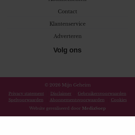
Contact
Klantenservice
Adverteren
Volg ons
© 2026 Mijn Geheim
Privacy statement
Disclaimer
Gebruikersvoorwaarden
Spelvoorwaarden
Abonnementsvoorwaarden
Cookies
Website gerealiseerd door
MediaSoep