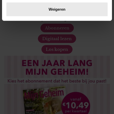
Lees meer over hoe uw persoonlijke gegevens worden
verwerkt en stel uw voorkeuren in het
detailgedeelte
in.
Weigeren
U kunt uw toestemming op elk moment wijzigen of
De nieuwe Mijn Geheim ligt nu in de winkel
intrekken in de Cookieverklaring.
Abonneren
We gebruiken cookies om content en advertenties te
Digitaal lezen
personaliseren, om functies voor social media te bieden
en om ons websiteverkeer te analyseren. Ook delen we
Los kopen
informatie over uw gebruik van onze site met onze
partners voor social media, adverteren en analyse. Deze
partners kunnen deze gegevens combineren met andere
informatie die u aan ze heeft verstrekt of die ze hebben
verzameld op basis van uw gebruik van hun services. U
gaat akkoord met onze cookies als u onze website blijft
gebruiken.