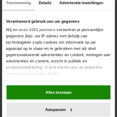
Toestemming
Details
Advertentie-instellingen
Ov
Henk
27-12-2019 08:16
Verantwoord gebruik van uw gegevens
Paul, wat k*t om te lezen. Zoek snel hulp!
Wij en
onze 1022 partners
verwerken je persoonlijke
gegevens (bijv. uw IP-adres) met behulp van
technologieën zoals cookies om informatie op uw
apparaat op te slaan en te gebruiken met als doel
gepersonaliseerde advertenties en content, metingen aan
advertenties en content, inzicht in publiek en
productontwikkeling. U kunt kiezen wie uw gegevens
gebruikt en met welke doelen.
Als u het toestaat, willen we ook graag:
Alles toestaan
Informatie verzamelen over uw geografische locatie,
die tot een paar meter nauwkeurig kan zijn
Uw apparaat identificeren door het actief te scannen
Aanpassen
op specifieke eigenschappen (fingerprinting)