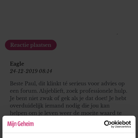
Eagle
24-12-2019 08:14
Beste Paul, dit klinkt té serieus voor advies op
een forum. Alsjeblieft, zoek professionele hulp.
Je bent niet zwak of gek als je dat doet! Je hebt
overduidelijk iemand nodig die jou kan
helpen om je leven weer de moeite waard te
maken. Je verdient het om gelukkig te zijn!
Zoek alsjeblieft hulp!