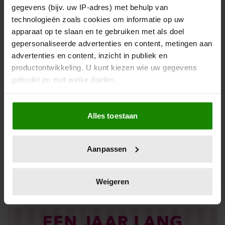
gegevens (bijv. uw IP-adres) met behulp van
technologieën zoals cookies om informatie op uw
apparaat op te slaan en te gebruiken met als doel
gepersonaliseerde advertenties en content, metingen aan
advertenties en content, inzicht in publiek en
productontwikkeling. U kunt kiezen wie uw gegevens
gebruikt en met welke doelen.
Als u het toestaat, willen we ook graag:
Alles toestaan
Informatie verzamelen over uw geografische locatie,
die tot een paar meter nauwkeurig kan zijn
De nieuwe Mijn Geheim ligt nu in de winkel
Uw apparaat identificeren door het actief te scannen
Aanpassen
Abonneren
op specifieke eigenschappen (fingerprinting)
Lees meer over hoe uw persoonlijke gegevens worden
Digitaal lezen
verwerkt en stel uw voorkeuren in het
detailgedeelte
in.
Weigeren
U kunt uw toestemming op elk moment wijzigen of
Los kopen
intrekken in de Cookieverklaring.