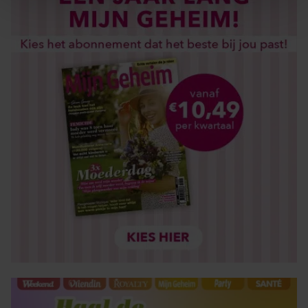
We gebruiken cookies om content en advertenties te
personaliseren, om functies voor social media te bieden
en om ons websiteverkeer te analyseren. Ook delen we
informatie over uw gebruik van onze site met onze
partners voor social media, adverteren en analyse. Deze
partners kunnen deze gegevens combineren met andere
informatie die u aan ze heeft verstrekt of die ze hebben
verzameld op basis van uw gebruik van hun services. U
gaat akkoord met onze cookies als u onze website blijft
gebruiken.