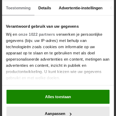
Toestemming
Details
Advertentie-instellingen
Ov
Verantwoord gebruik van uw gegevens
Wij en
onze 1022 partners
verwerken je persoonlijke
gegevens (bijv. uw IP-adres) met behulp van
technologieën zoals cookies om informatie op uw
apparaat op te slaan en te gebruiken met als doel
gepersonaliseerde advertenties en content, metingen aan
advertenties en content, inzicht in publiek en
productontwikkeling. U kunt kiezen wie uw gegevens
gebruikt en met welke doelen.
Als u het toestaat, willen we ook graag:
Alles toestaan
Informatie verzamelen over uw geografische locatie,
die tot een paar meter nauwkeurig kan zijn
Uw apparaat identificeren door het actief te scannen
Aanpassen