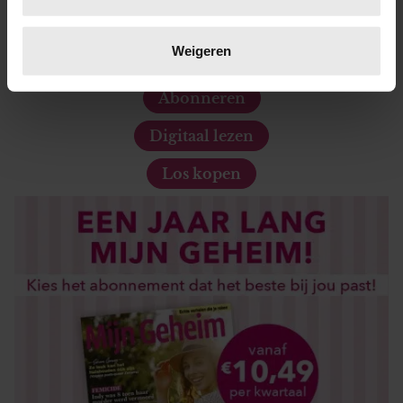
op specifieke eigenschappen (fingerprinting)
Lees meer over hoe uw persoonlijke gegevens worden
verwerkt en stel uw voorkeuren in het
detailgedeelte
in.
Weigeren
De nieuwe Mijn Geheim ligt nu in de winkel
U kunt uw toestemming op elk moment wijzigen of
intrekken in de Cookieverklaring.
Abonneren
We gebruiken cookies om content en advertenties te
Digitaal lezen
personaliseren, om functies voor social media te bieden
Los kopen
en om ons websiteverkeer te analyseren. Ook delen we
informatie over uw gebruik van onze site met onze
partners voor social media, adverteren en analyse. Deze
partners kunnen deze gegevens combineren met andere
informatie die u aan ze heeft verstrekt of die ze hebben
verzameld op basis van uw gebruik van hun services. U
gaat akkoord met onze cookies als u onze website blijft
gebruiken.