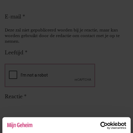
E-mail
*
Deze zal niet gepubliceerd worden bij je reactie, maar kan
worden gebruikt door de redactie om contact met je op te
nemen.
Leeftijd
*
Reactie
*