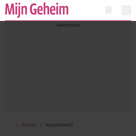
Forum
AnnaAnna11