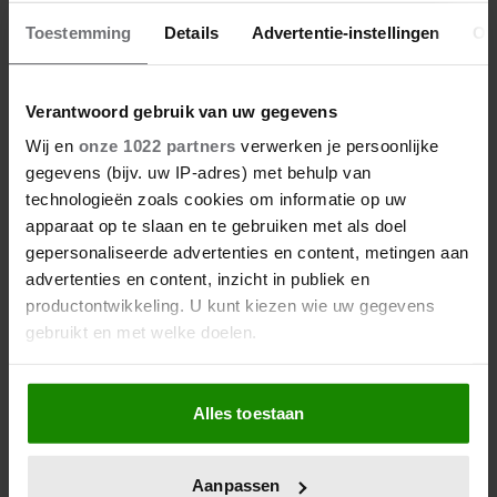
Toestemming
Details
Advertentie-instellingen
Ov
Verantwoord gebruik van uw gegevens
De nieuwe Mijn Geheim ligt nu in de winkel
Wij en
onze 1022 partners
verwerken je persoonlijke
Abonneren
gegevens (bijv. uw IP-adres) met behulp van
technologieën zoals cookies om informatie op uw
Digitaal lezen
apparaat op te slaan en te gebruiken met als doel
gepersonaliseerde advertenties en content, metingen aan
Los kopen
advertenties en content, inzicht in publiek en
productontwikkeling. U kunt kiezen wie uw gegevens
gebruikt en met welke doelen.
Als u het toestaat, willen we ook graag:
Alles toestaan
Informatie verzamelen over uw geografische locatie,
die tot een paar meter nauwkeurig kan zijn
Uw apparaat identificeren door het actief te scannen
Aanpassen
op specifieke eigenschappen (fingerprinting)