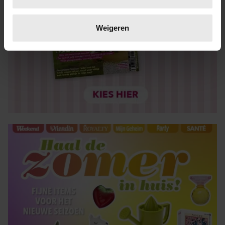
Lees meer over hoe uw persoonlijke gegevens worden
verwerkt en stel uw voorkeuren in het
detailgedeelte
in.
Weigeren
U kunt uw toestemming op elk moment wijzigen of
intrekken in de Cookieverklaring.
We gebruiken cookies om content en advertenties te
personaliseren, om functies voor social media te bieden
en om ons websiteverkeer te analyseren. Ook delen we
informatie over uw gebruik van onze site met onze
partners voor social media, adverteren en analyse. Deze
partners kunnen deze gegevens combineren met andere
informatie die u aan ze heeft verstrekt of die ze hebben
verzameld op basis van uw gebruik van hun services. U
gaat akkoord met onze cookies als u onze website blijft
gebruiken.