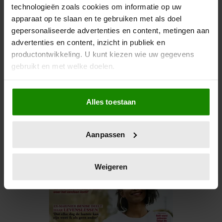
technologieën zoals cookies om informatie op uw
blijft mensen verbazen.. ik zal maar niet
apparaat op te slaan en te gebruiken met als doel
opschrijven wat ik écht denk. Deze zinnen
gepersonaliseerde advertenties en content, metingen aan
geloof ik wel: - ik ben daardoor behoorlijk in
advertenties en content, inzicht in publiek en
de war geraakt - dat ik niet goed bij mijn
productontwikkeling. U kunt kiezen wie uw gegevens
hoofd ben Mijn gevoel zegt ook dat er iets niet
gebruikt en met welke doelen.
klopt hoor, dat heb je helemaal goed. En je
moet je zeker schamen! Jij kleine dikke
Als u het toestaat, willen we ook graag:
viespeuk met je rare verhaaltjes, je imaginairy
Alles toestaan
vrouw heeft niets misdaan.
Informatie verzamelen over uw geografische locatie,
die tot een paar meter nauwkeurig kan zijn
Uw apparaat identificeren door het actief te scannen
Aanpassen
op specifieke eigenschappen (fingerprinting)
Lees meer over hoe uw persoonlijke gegevens worden
verwerkt en stel uw voorkeuren in het
detailgedeelte
in.
Weigeren
U kunt uw toestemming op elk moment wijzigen of
intrekken in de Cookieverklaring.
We gebruiken cookies om content en advertenties te