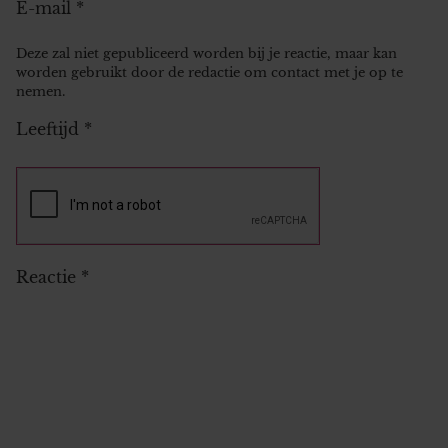
E-mail
*
Deze zal niet gepubliceerd worden bij je reactie, maar kan
worden gebruikt door de redactie om contact met je op te
nemen.
Leeftijd
*
Reactie
*