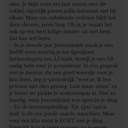
okee. Je blijft ruim zes jaar samen met die
sukkel, eigenlijk passen jullie helemaal niet bij
elkaar. Maar om onbekende redenen blijft het
door-sleuren, jaren lang. Oh ja, je maakt het
ook op een heel lullige manier uit met hem.
Dat kan wel beter.
– In je tweede jaar Journalistiek maak je een
KvdW-toets waarbij je (na tigmiljoen
herkansingen) een 5,5 haalt, terwijl je een 5,6
nodig hebt voor je propedeuse. In een gesprek
met je mentor, die een goed woordje voor je
kan doen, zeg je uiteindelijk “weet je, ik ben
gewoon niet slim genoeg. Laat maar zitten” en
je levert ter plekke je studentenpas in. Niet zo
handig, want Journalistiek was oprecht je ding.
– En de lerarenopleiding. Tja. Qua ’taal is
leuk’ is dit een goede match, misschien. Maar
voor een klas staan is ECHT niet je ding.
Eigenlijk kun je beter stoppen na je eerste