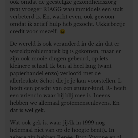
ook omdat de geestelijke gezondheidszorg
(wat vroeger RIAGG was) inmiddels een stuk
verbeterd is. En, wacht even, ook gewoon
omdat ik actief hulp heb gezocht. Ukkiebeetje
credit voor mezelf. 😉
De wereld is ook veranderd in de zin dat er
wereldproblematiek bij is gekomen, maar er
zijn ook mooie dingen gebeurd, op iets
kleinere schaal. Ik ben al heel lang (want
papierhandel enzo) verloofd met de
allerleukste Schot die je je kan voorstellen. L-
heeft een pracht van een stuiter-kind. R- heeft
een vriendin waar hij blij mee is. Ineens
hebben we allemaal grotemensenlevens. En
dat is wel gek.
Wat ook gek is, waar jij/ik in 1999 nog
helemaal niet van op de hoogte ben(t).. In
zekere zin hebben Renée, Bart, Yvonne en al