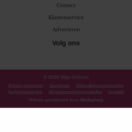
Contact
Klantenservice
Adverteren
Volg ons
© 2026 Mijn Geheim
Privacy statement
Disclaimer
Gebruikersvoorwaarden
Spelvoorwaarden
Abonnementsvoorwaarden
Cookies
Website gerealiseerd door
MediaSoep