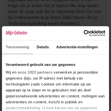
stage, als je inziet dat je tegen elke dag opziet,
maar ik snap ook dat je eigenwijs bent (en van
de volwassenen in je leven blijft horen dat je
’toch een opleiding moet afmaken’).
– Wat foute manspersonen, alcohol-issues en
de combinatie van beiden.. Die horen hier ook
wel, maar ik kan je toch niet stoppen. 😀
Toestemming
Details
Advertentie-instellingen
Ov
Je vernaait heel wat banen, in je leven. Veel
door omstandigheden van buitenaf (managers
die hun werk niet doen, bedrijven die
Verantwoord gebruik van uw gegevens
ophouden te bestaan, te weinig beschikbare
Wij en
onze 1022 partners
verwerken je persoonlijke
uren..), maar vaak is het ook echt niet jouw
gegevens (bijv. uw IP-adres) met behulp van
schuld. Het werken in drukke horeca-
technologieën zoals cookies om informatie op uw
omgeving LIJKT nu heel leuk, maar past
apparaat op te slaan en te gebruiken met als doel
eigenlijk helemaal niet bij jouw snel-
gepersonaliseerde advertenties en content, metingen aan
overprikkelde brein. De constante
advertenties en content, inzicht in publiek en
veranderingen, de hoeveelheid prikkels, het
productontwikkeling. U kunt kiezen wie uw gegevens
hyper-sociaal moeten zijn.. Dit is een punt