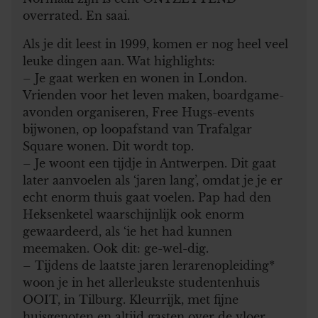
overrated. En saai.
Als je dit leest in 1999, komen er nog heel veel
leuke dingen aan. Wat highlights:
– Je gaat werken en wonen in London.
Vrienden voor het leven maken, boardgame-
avonden organiseren, Free Hugs-events
bijwonen, op loopafstand van Trafalgar
Square wonen. Dit wordt top.
– Je woont een tijdje in Antwerpen. Dit gaat
later aanvoelen als ‘jaren lang’, omdat je je er
echt enorm thuis gaat voelen. Pap had den
Heksenketel waarschijnlijk ook enorm
gewaardeerd, als ‘ie het had kunnen
meemaken. Ook dit: ge-wel-dig.
– Tijdens de laatste jaren lerarenopleiding*
woon je in het allerleukste studentenhuis
OOIT, in Tilburg. Kleurrijk, met fijne
huisgenoten en altijd gasten over de vloer.