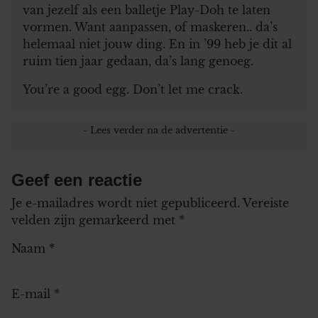
informatie die u aan ze heeft verstrekt of die ze hebben
van jezelf als een balletje Play-Doh te laten
verzameld op basis van uw gebruik van hun services. U
vormen. Want aanpassen, of maskeren.. da’s
gaat akkoord met onze cookies als u onze website blijft
helemaal niet jouw ding. En in ’99 heb je dit al
gebruiken.
ruim tien jaar gedaan, da’s lang genoeg.
You’re a good egg. Don’t let me crack.
Geef een reactie
Je e-mailadres wordt niet gepubliceerd.
Vereiste
velden zijn gemarkeerd met
*
Naam
*
E-mail
*