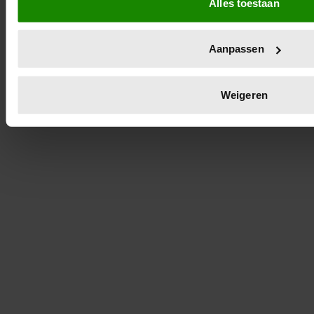
Alles toestaan
(fingerprinting)
Lees meer over hoe uw persoonlijke gegevens worden verwer
detailgedeelte
in. U kunt uw toestemming op elk moment wijz
Aanpassen
Cookieverklaring.
We gebruiken cookies om content en advertenties te personal
Weigeren
media te bieden en om ons websiteverkeer te analyseren. Oo
gebruik van onze site met onze partners voor social media,
partners kunnen deze gegevens combineren met andere infor
verstrekt of die ze hebben verzameld op basis van uw gebru
akkoord met onze cookies als u onze website blijft gebruiken