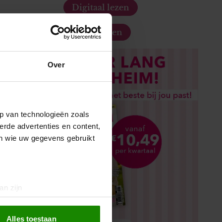
Digitaal lezen
Los kopen
Over
p van technologieën zoals
erde advertenties en content,
en wie uw gegevens gebruikt
an zijn
rinting)
t
detailgedeelte
in. U kunt uw
Alles toestaan