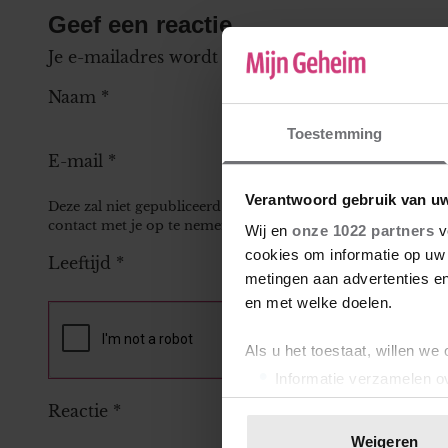
Geef een reactie
Je e-mailadres wordt niet gepubliceerd.
Vereiste
Naam
*
Toestemming
E-mail
*
Verantwoord gebruik van u
Deze zal niet gepubliceerd worden bij je reactie, maar kan 
contact met je op te nemen.
Wij en
onze 1022 partners
v
cookies om informatie op uw 
Leeftijd
*
metingen aan advertenties en
en met welke doelen.
Als u het toestaat, willen we
Informatie verzamelen ov
Uw apparaat identificere
Reactie
*
Lees meer over hoe uw perso
Weigeren