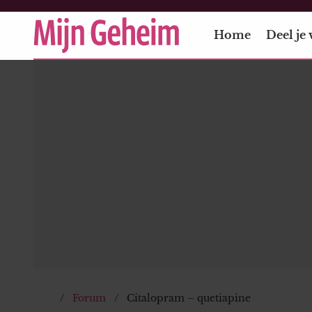
Home
Deel je 
Forum
Citalopram – quetiapine