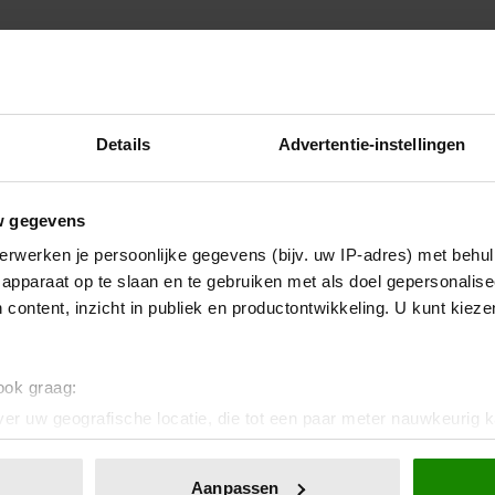
 velden zijn gemarkeerd met
*
Details
Advertentie-instellingen
w gegevens
worden gebruikt door de redactie om
erwerken je persoonlijke gegevens (bijv. uw IP-adres) met behul
apparaat op te slaan en te gebruiken met als doel gepersonalise
 content, inzicht in publiek en productontwikkeling. U kunt kiez
 ook graag:
er uw geografische locatie, die tot een paar meter nauwkeurig k
n door het actief te scannen op specifieke eigenschappen (fingerp
onlijke gegevens worden verwerkt en stel uw voorkeuren in he
Aanpassen