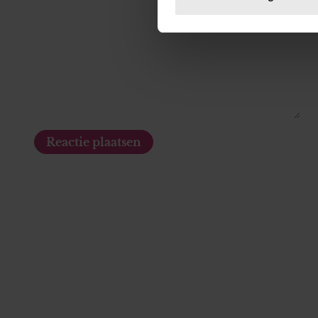
toestemming op elk moment wi
We gebruiken cookies om cont
websiteverkeer te analyseren
media, adverteren en analys
verstrekt of die ze hebben v
onze website blijft gebruiken.