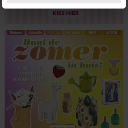
U kunt uw toestemming op elk moment wijzigen of
intrekken in de Cookieverklaring.
We gebruiken cookies om content en advertenties te
personaliseren, om functies voor social media te bieden
en om ons websiteverkeer te analyseren. Ook delen we
informatie over uw gebruik van onze site met onze
partners voor social media, adverteren en analyse. Deze
partners kunnen deze gegevens combineren met andere
informatie die u aan ze heeft verstrekt of die ze hebben
verzameld op basis van uw gebruik van hun services. U
gaat akkoord met onze cookies als u onze website blijft
gebruiken.