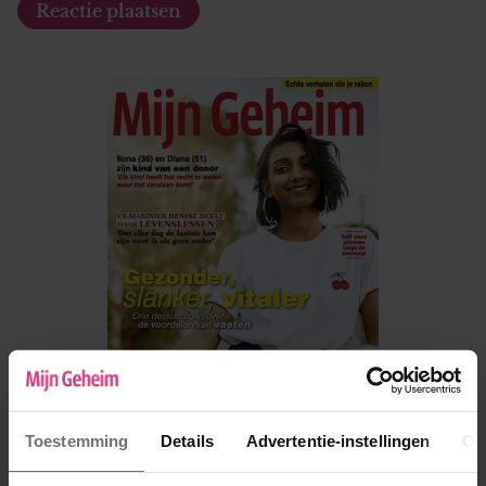
Toestemming
Details
Advertentie-instellingen
Ov
De nieuwe Mijn Geheim ligt nu in de winkel