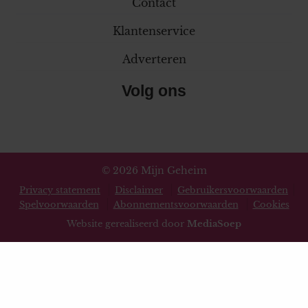
Contact
Klantenservice
Adverteren
Volg ons
© 2026 Mijn Geheim
Privacy statement
Disclaimer
Gebruikersvoorwaarden
Spelvoorwaarden
Abonnementsvoorwaarden
Cookies
Website gerealiseerd door
MediaSoep