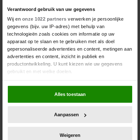
Abonneren
Verantwoord gebruik van uw gegevens
Digitaal lezen
Wij en
onze 1022 partners
verwerken je persoonlijke
gegevens (bijv. uw IP-adres) met behulp van
Los kopen
technologieën zoals cookies om informatie op uw
apparaat op te slaan en te gebruiken met als doel
gepersonaliseerde advertenties en content, metingen aan
advertenties en content, inzicht in publiek en
productontwikkeling. U kunt kiezen wie uw gegevens
gebruikt en met welke doelen.
Als u het toestaat, willen we ook graag:
Alles toestaan
Informatie verzamelen over uw geografische locatie,
die tot een paar meter nauwkeurig kan zijn
Uw apparaat identificeren door het actief te scannen
Aanpassen
op specifieke eigenschappen (fingerprinting)
Lees meer over hoe uw persoonlijke gegevens worden
verwerkt en stel uw voorkeuren in het
detailgedeelte
in.
Weigeren