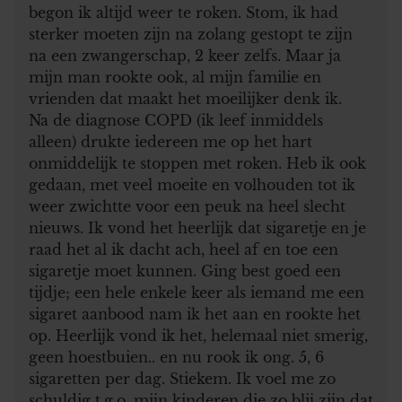
begon ik altijd weer te roken. Stom, ik had
sterker moeten zijn na zolang gestopt te zijn
na een zwangerschap, 2 keer zelfs. Maar ja
mijn man rookte ook, al mijn familie en
vrienden dat maakt het moeilijker denk ik.
Na de diagnose COPD (ik leef inmiddels
alleen) drukte iedereen me op het hart
onmiddelijk te stoppen met roken. Heb ik ook
gedaan, met veel moeite en volhouden tot ik
weer zwichtte voor een peuk na heel slecht
nieuws. Ik vond het heerlijk dat sigaretje en je
raad het al ik dacht ach, heel af en toe een
sigaretje moet kunnen. Ging best goed een
tijdje; een hele enkele keer als iemand me een
sigaret aanbood nam ik het aan en rookte het
op. Heerlijk vond ik het, helemaal niet smerig,
geen hoestbuien.. en nu rook ik ong. 5, 6
sigaretten per dag. Stiekem. Ik voel me zo
schuldig t.g.o. mijn kinderen die zo blij zijn dat