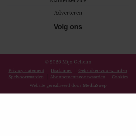
Klantenservice
Adverteren
Volg ons
© 2026 Mijn Geheim
Privacy statement
Disclaimer
Gebruikersvoorwaarden
Spelvoorwaarden
Abonnementsvoorwaarden
Cookies
Website gerealiseerd door
MediaSoep