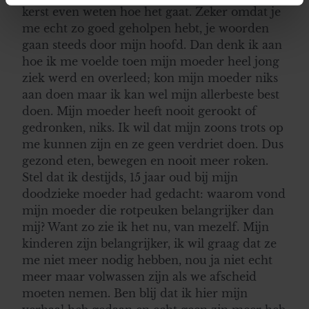
intrekken in de Cookieverklaring.
kerst even weten hoe het gaat. Zeker omdat je
me echt zo goed geholpen hebt, je woorden
We gebruiken cookies om content en advertenties te
gaan steeds door mijn hoofd. Dan denk ik aan
personaliseren, om functies voor social media te bieden
hoe ik me voelde toen mijn moeder heel jong
en om ons websiteverkeer te analyseren. Ook delen we
ziek werd en overleed; kon mijn moeder niks
informatie over uw gebruik van onze site met onze
aan doen maar ik kan wel mijn allerbeste best
partners voor social media, adverteren en analyse. Deze
doen. Mijn moeder heeft nooit gerookt of
partners kunnen deze gegevens combineren met andere
gedronken, niks. Ik wil dat mijn zoons trots op
informatie die u aan ze heeft verstrekt of die ze hebben
me kunnen zijn en ze geen verdriet doen. Dus
verzameld op basis van uw gebruik van hun services. U
gezond eten, bewegen en nooit meer roken.
gaat akkoord met onze cookies als u onze website blijft
Stel dat ik destijds, 15 jaar oud bij mijn
gebruiken.
doodzieke moeder had gedacht: waarom vond
mijn moeder die rotpeuken belangrijker dan
mij? Want zo zie ik het nu, van mezelf. Mijn
kinderen zijn belangrijker, ik wil graag dat ze
me niet meer nodig hebben, nou ja niet echt
meer maar volwassen zijn als we afscheid
moeten nemen. Ben blij dat ik hier mijn