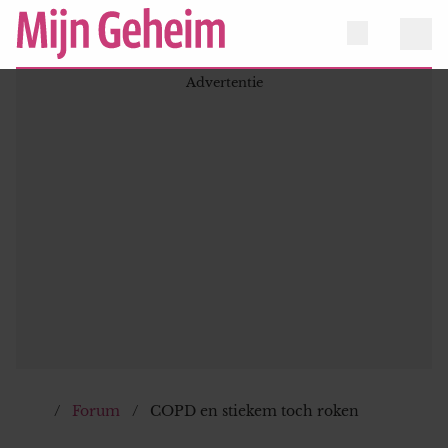
Forum
COPD en stiekem toch roken