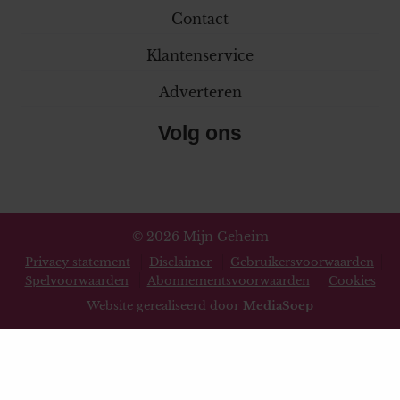
Contact
Klantenservice
Adverteren
Volg ons
© 2026 Mijn Geheim
Privacy statement
Disclaimer
Gebruikersvoorwaarden
Spelvoorwaarden
Abonnementsvoorwaarden
Cookies
Website gerealiseerd door
MediaSoep