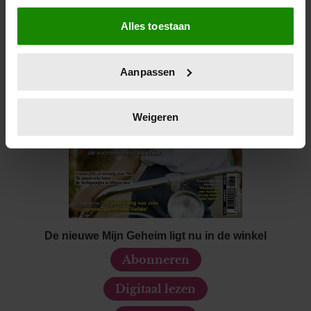
Als u het toestaat, willen we ook graag:
Alles toestaan
Informatie verzamelen over uw geografische locatie,
die tot een paar meter nauwkeurig kan zijn
Uw apparaat identificeren door het actief te scannen
Aanpassen
op specifieke eigenschappen (fingerprinting)
Lees meer over hoe uw persoonlijke gegevens worden
verwerkt en stel uw voorkeuren in het
detailgedeelte
in.
Weigeren
U kunt uw toestemming op elk moment wijzigen of
intrekken in de Cookieverklaring.
We gebruiken cookies om content en advertenties te
personaliseren, om functies voor social media te bieden
en om ons websiteverkeer te analyseren. Ook delen we
informatie over uw gebruik van onze site met onze
De nieuwe Mijn Geheim ligt nu in de winkel
partners voor social media, adverteren en analyse. Deze
Abonneren
partners kunnen deze gegevens combineren met andere
informatie die u aan ze heeft verstrekt of die ze hebben
Digitaal lezen
verzameld op basis van uw gebruik van hun services. U