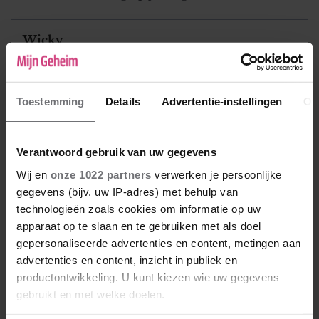
Wicky
27-02-2020 16:22
Hallo Roxanne. Jij bepaalt zelf wel wie of
wanneer je een appje stuurt en met wie je
Toestemming
Details
Advertentie-instellingen
Ov
alsnog carnaval bent gaat vieren. Het klinkt
sowieso niet als een leuke vriendschap dus je
Verantwoord gebruik van uw gegevens
kan maar beter eerlijk zijn tegenover jezelf en
haar dat je je eigen weg gaat volgen zonder
Wij en
onze 1022 partners
verwerken je persoonlijke
haar. Ik zou ook geen zin hebben in zoveel
gegevens (bijv. uw IP-adres) met behulp van
drama, ze zuigt je mee in haar negativiteit.
technologieën zoals cookies om informatie op uw
Moet je niet willen en zeker niet als er
apparaat op te slaan en te gebruiken met als doel
kinderen in het spel zijn! Dan maar geen
gepersonaliseerde advertenties en content, metingen aan
´vriendin´.
advertenties en content, inzicht in publiek en
productontwikkeling. U kunt kiezen wie uw gegevens
gebruikt en met welke doelen.