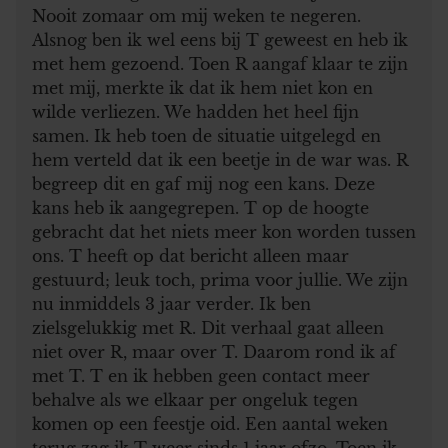
Nooit zomaar om mij weken te negeren.
Alsnog ben ik wel eens bij T geweest en heb ik
met hem gezoend. Toen R aangaf klaar te zijn
met mij, merkte ik dat ik hem niet kon en
wilde verliezen. We hadden het heel fijn
samen. Ik heb toen de situatie uitgelegd en
hem verteld dat ik een beetje in de war was. R
begreep dit en gaf mij nog een kans. Deze
kans heb ik aangegrepen. T op de hoogte
gebracht dat het niets meer kon worden tussen
ons. T heeft op dat bericht alleen maar
gestuurd; leuk toch, prima voor jullie. We zijn
nu inmiddels 3 jaar verder. Ik ben
zielsgelukkig met R. Dit verhaal gaat alleen
niet over R, maar over T. Daarom rond ik af
met T. T en ik hebben geen contact meer
behalve als we elkaar per ongeluk tegen
komen op een feestje oid. Een aantal weken
terug zag ik T weer sinds 1 jaar ofzo. Toen ik