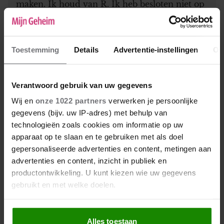
maken. Ik houd van R. Ik heb besloten niet op
T te reageren. Nu ik gelukkig ben, wil hij
ineens wat van mij. Ga weg T. Doei.
Toestemming
Details
Advertentie-instellingen
Ov
Verantwoord gebruik van uw gegevens
Geef een reactie
Wij en
onze 1022 partners
verwerken je persoonlijke
Je e-mailadres wordt niet gepubliceerd.
Vereiste
gegevens (bijv. uw IP-adres) met behulp van
velden zijn gemarkeerd met
*
technologieën zoals cookies om informatie op uw
apparaat op te slaan en te gebruiken met als doel
Naam
*
gepersonaliseerde advertenties en content, metingen aan
advertenties en content, inzicht in publiek en
E-mail
*
productontwikkeling. U kunt kiezen wie uw gegevens
gebruikt en met welke doelen.
Deze zal niet gepubliceerd worden bij je reactie, maar kan
worden gebruikt door de redactie om contact met je op te
Als u het toestaat, willen we ook graag:
nemen.
Alles toestaan
Informatie verzamelen over uw geografische locatie,