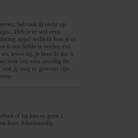
reven, heb ook jij recht op
ijn... Heb je er wel eens
ating apps? wellicht hou je er
et is om liefde te voelen van
x leven bij. Je bent 31 dat is
het leuk om eens gezellig de
t ook jij mag er gewoon zijn
Sanne
ehad of hij kan er geen 1
ben Bart. #doeisaardig