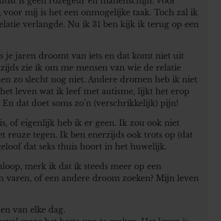
autist is geen rozegeur en manenschijn. Voor
voor mij is het een onmogelijke taak. Toch zal ik
relatie verlangde. Nu ik 31 ben kijk ik terug op een
 je jaren droomt van iets en dat komt niet uit
rzijds zie ik om me mensen van wie de relatie
chen zo slecht nog niet. Andere dromen heb ik niet
et leven wat ik leef met autisme, lijkt het erop
 En dat doet soms zo’n (verschrikkelijk) pijn!
s, of eigenlijk heb ik er geen. Ik zou ook niet
et reuze tegen. Ik ben enerzijds ook trots op (dat
geloof dat seks thuis hoort in het huwelijk.
anloop, merk ik dat ik steeds meer op een
en varen, of een andere droom zoeken? Mijn leven
en van elke dag.