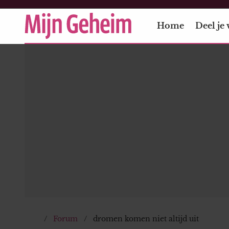
Home
Deel je 
Forum
dromen komen niet altijd uit