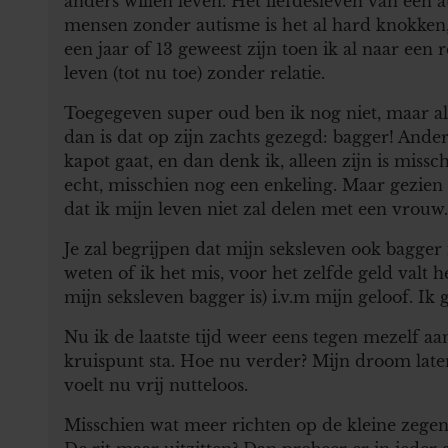
anders willen leven. Het liefdesleven van een 
mensen zonder autisme is het al hard knokken, 
een jaar of 13 geweest zijn toen ik al naar een 
leven (tot nu toe) zonder relatie.
Toegegeven super oud ben ik nog niet, maar als
dan is dat op zijn zachts gezegd: bagger! Ande
kapot gaat, en dan denk ik, alleen zijn is miss
echt, misschien nog een enkeling. Maar gezien h
dat ik mijn leven niet zal delen met een vrouw.
Je zal begrijpen dat mijn seksleven ook bagger i
weten of ik het mis, voor het zelfde geld valt h
mijn seksleven bagger is) i.v.m mijn geloof. Ik 
Nu ik de laatste tijd weer eens tegen mezelf a
kruispunt sta. Hoe nu verder? Mijn droom lat
voelt nu vrij nutteloos.
Misschien wat meer richten op de kleine zegen