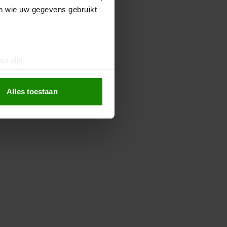
en wie uw gegevens gebruikt
an zijn
rinting)
t
detailgedeelte
in. U kunt uw
Alles toestaan
 media te bieden en om ons
ze partners voor social
nformatie die u aan ze heeft
oord met onze cookies als u