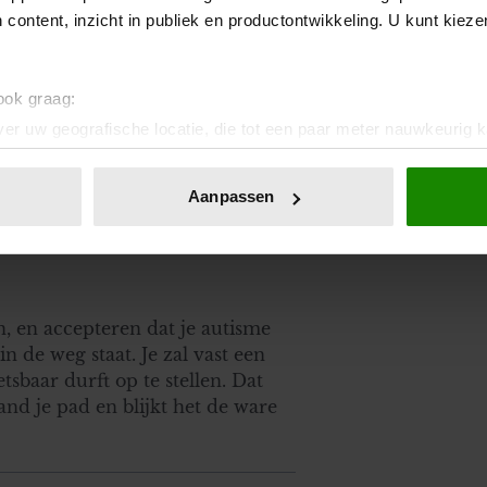
 content, inzicht in publiek en productontwikkeling. U kunt kiez
 ook graag:
er uw geografische locatie, die tot een paar meter nauwkeurig k
n door het actief te scannen op specifieke eigenschappen (fingerp
Geef niet op! Je bent nog 31 en
onlijke gegevens worden verwerkt en stel uw voorkeuren in he
er voordat je de juiste vind.
Aanpassen
jzigen of intrekken in de Cookieverklaring.
ent en advertenties te personaliseren, om functies voor social
. Ook delen we informatie over uw gebruik van onze site met on
e. Deze partners kunnen deze gegevens combineren met andere i
n, en accepteren dat je autisme
erzameld op basis van uw gebruik van hun services. U gaat akk
in de weg staat. Je zal vast een
tsbaar durft op te stellen. Dat
mand je pad en blijkt het de ware