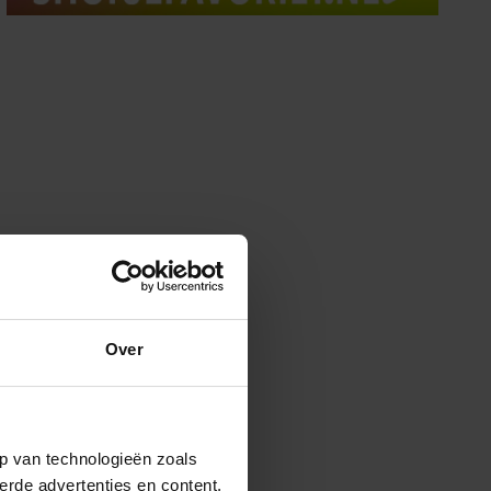
Over
p van technologieën zoals
erde advertenties en content,