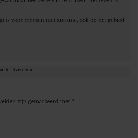
geval maar het beste van te maken. Het leven is
rip is voor mensen met autisme, ook op het gebied
 velden zijn gemarkeerd met
*