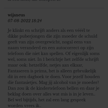
informatie die u aan ze heeft verstrekt of die ze hebben
verzameld op basis van uw gebruik van hun services. U
wijsneus
gaat akkoord met onze cookies als u onze website blijft
07-08-2022 18:24
gebruiken.
Je klinkt en schrijft anders als een vééél te
dikke puberjongen die zijn moeder de schuld
geeft van zijn overgewicht, nogal eens van
naam veranderd en een autocorrect op zijn
telefoon die niet kan spellen. Of eigenlijk soms
wel, soms niet. In 1 berichtje het zelfde schrijft
maar ook: hetzelfde, netjes aan elkaar,
Fantaseren is prima, het is alleen gebruikelijk
dit in een dagboek te doen. Voor jezelf houden
die fantasietjes. Mag jij alcohol van je moeder?
Dan zou ik de kindertelefoon bellen en daar je
beklag doen over alles wat mis is in je leven..
Bel wel bijtijds, het zal een lang gesprek
worden vrees ik..