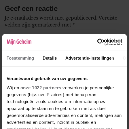
Geef een reactie
Je e-mailadres wordt niet gepubliceerd.
Vereiste
velden zijn gemarkeerd met
*
Naam
*
E-mail
*
Toestemming
Details
Advertentie-instellingen
Ov
Deze zal niet gepubliceerd worden bij je reactie, maar kan
worden gebruikt door de redactie om contact met je op te
Verantwoord gebruik van uw gegevens
nemen.
Wij en
onze 1022 partners
verwerken je persoonlijke
Leeftijd
*
gegevens (bijv. uw IP-adres) met behulp van
technologieën zoals cookies om informatie op uw
apparaat op te slaan en te gebruiken met als doel
gepersonaliseerde advertenties en content, metingen aan
advertenties en content, inzicht in publiek en
productontwikkeling. U kunt kiezen wie uw gegevens