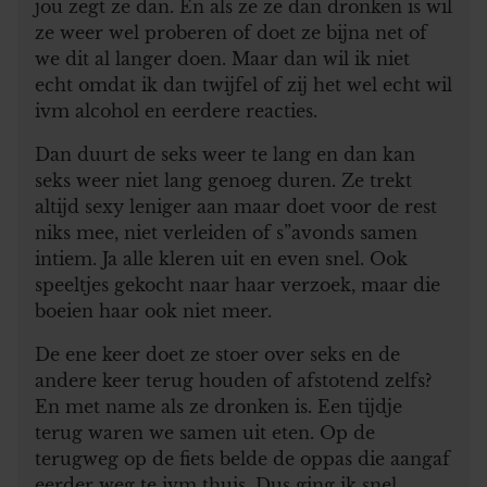
jou zegt ze dan. En als ze ze dan dronken is wil
ze weer wel proberen of doet ze bijna net of
we dit al langer doen. Maar dan wil ik niet
echt omdat ik dan twijfel of zij het wel echt wil
ivm alcohol en eerdere reacties.
Dan duurt de seks weer te lang en dan kan
seks weer niet lang genoeg duren. Ze trekt
altijd sexy leniger aan maar doet voor de rest
niks mee, niet verleiden of s”avonds samen
intiem. Ja alle kleren uit en even snel. Ook
speeltjes gekocht naar haar verzoek, maar die
boeien haar ook niet meer.
De ene keer doet ze stoer over seks en de
andere keer terug houden of afstotend zelfs?
En met name als ze dronken is. Een tijdje
terug waren we samen uit eten. Op de
terugweg op de fiets belde de oppas die aangaf
eerder weg te ivm thuis. Dus ging ik snel