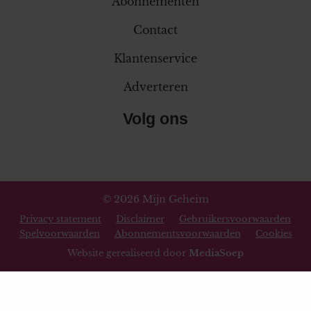
Abonnementen
Contact
Klantenservice
Adverteren
Volg ons
© 2026 Mijn Geheim
Privacy statement
Disclaimer
Gebruikersvoorwaarden
Spelvoorwaarden
Abonnementsvoorwaarden
Cookies
Website gerealiseerd door
MediaSoep