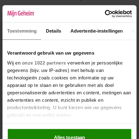
Rainbow
05-05-2018 22:45
Toestemming
Details
Advertentie-instellingen
Ov
Je kent mij misschien nog van jaren geleden..
begon ooit als mama24 en kreeg mijn naam
Rainbow van Luna later. Maar om even op he
Verantwoord gebruik van uw gegevens
verhaal te komen... Zo vreemd is het niet je
Wij en
onze 1022 partners
verwerken je persoonlijke
gedachten en gevoelens. Mijn vader is 4 jaar
gegevens (bijv. uw IP-adres) met behulp van
geleden overleden aan kanker en tien hij de
technologieën zoals cookies om informatie op uw
diagnose kreeg was hij blijkbaar al in stadium
apparaat op te slaan en te gebruiken met als doel
4 en was de kanker uitgezaaid.. het zat in zijn
gepersonaliseerde advertenties en content, metingen aan
lymfeklieren longen en prostaat en
advertenties en content, inzicht in publiek en
longvliezen. Toen de chemo begon werd hij
productontwikkeling. U kunt kiezen wie uw gegevens
ziek en elke keer was er weer wat waardoor we
gebruikt en met welke doelen.
hem alleen maar ongelukkig zagen vechten
voor ons.. want voor hem hoefde het niet
Als u het toestaat, willen we ook graag:
meer. Mijn familie kwam onder druk te staan
Alles toestaan
Informatie verzamelen over uw geografische locatie,