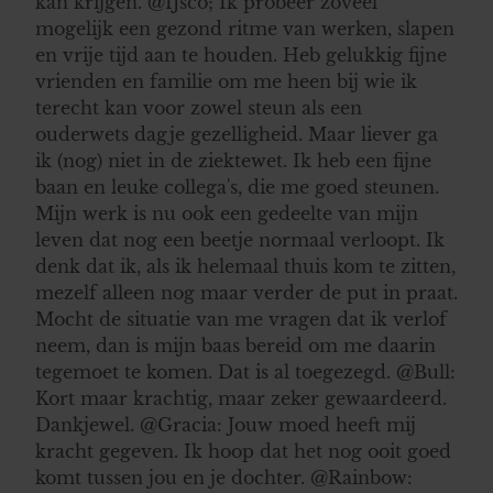
kan krijgen. @IJsco; Ik probeer zoveel
mogelijk een gezond ritme van werken, slapen
en vrije tijd aan te houden. Heb gelukkig fijne
vrienden en familie om me heen bij wie ik
terecht kan voor zowel steun als een
ouderwets dagje gezelligheid. Maar liever ga
ik (nog) niet in de ziektewet. Ik heb een fijne
baan en leuke collega's, die me goed steunen.
Mijn werk is nu ook een gedeelte van mijn
leven dat nog een beetje normaal verloopt. Ik
denk dat ik, als ik helemaal thuis kom te zitten,
mezelf alleen nog maar verder de put in praat.
Mocht de situatie van me vragen dat ik verlof
neem, dan is mijn baas bereid om me daarin
tegemoet te komen. Dat is al toegezegd. @Bull:
Kort maar krachtig, maar zeker gewaardeerd.
Dankjewel. @Gracia: Jouw moed heeft mij
kracht gegeven. Ik hoop dat het nog ooit goed
komt tussen jou en je dochter. @Rainbow: