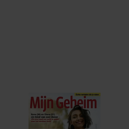
De nieuwe Mijn Geheim ligt nu in de winkel
Abonneren
Digitaal lezen
Los kopen