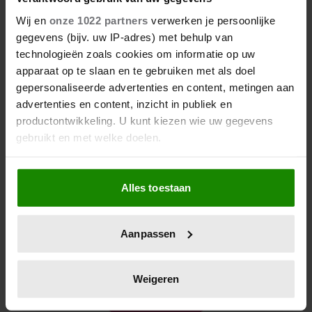
Wij en
onze 1022 partners
verwerken je persoonlijke
gegevens (bijv. uw IP-adres) met behulp van
technologieën zoals cookies om informatie op uw
apparaat op te slaan en te gebruiken met als doel
gepersonaliseerde advertenties en content, metingen aan
advertenties en content, inzicht in publiek en
productontwikkeling. U kunt kiezen wie uw gegevens
gebruikt en met welke doelen.
Als u het toestaat, willen we ook graag:
Alles toestaan
Informatie verzamelen over uw geografische locatie,
die tot een paar meter nauwkeurig kan zijn
Uw apparaat identificeren door het actief te scannen
Aanpassen
op specifieke eigenschappen (fingerprinting)
De nieuwe Mijn Geheim ligt nu in de winkel
Lees meer over hoe uw persoonlijke gegevens worden
Abonneren
verwerkt en stel uw voorkeuren in het
detailgedeelte
in.
Weigeren
U kunt uw toestemming op elk moment wijzigen of
Digitaal lezen
intrekken in de Cookieverklaring.