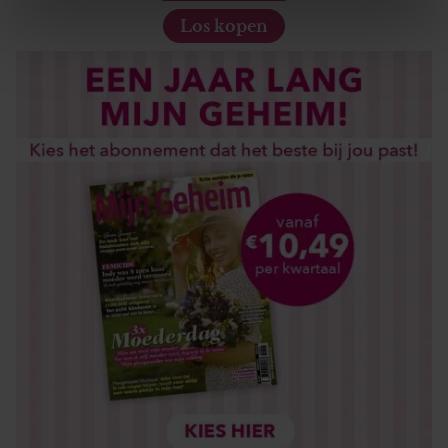
Los kopen
We gebruiken cookies om content en advertenties te
personaliseren, om functies voor social media te bieden
en om ons websiteverkeer te analyseren. Ook delen we
informatie over uw gebruik van onze site met onze
partners voor social media, adverteren en analyse. Deze
partners kunnen deze gegevens combineren met andere
informatie die u aan ze heeft verstrekt of die ze hebben
verzameld op basis van uw gebruik van hun services. U
gaat akkoord met onze cookies als u onze website blijft
gebruiken.