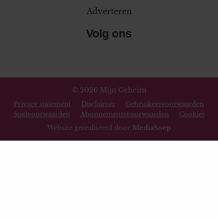
Adverteren
Volg ons
© 2026 Mijn Geheim
Privacy statement
Disclaimer
Gebruikersvoorwaarden
Spelvoorwaarden
Abonnementsvoorwaarden
Cookies
Website gerealiseerd door
MediaSoep