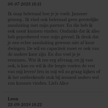
06-07-2023 18:31
informatie over uw gebruik van onze site met onze
partners voor social media, adverteren en analyse. Deze
Ik snap helemaal hoe je je voelt. Jammer
partners kunnen deze gegevens combineren met andere
genoeg.. Ik vind ook helemaal geen geestelijke
informatie die u aan ze heeft verstrekt of die ze hebben
aansluiting met mijn partner. En die heb ik
verzameld op basis van uw gebruik van hun services. U
ook nooit kunnen vinden. Ondanks dat ik alles
gaat akkoord met onze cookies als u onze website blijft
heb geprobeerd voor mijn gevoel. Ik denk dat
gebruiken.
je een echte aansluiting gewoon niet af kunt
dwingen. De wil en capaciteit moet er ook van
de andere kant zijn. En dus voel je je
eenzaam.. Wat ik me erg afvraag, en jij vast
ook, is kan en wil ik die leegte voelen de rest
van mij leven? Iets in mij wil zo graag kijken of
ik het ontbrekende stuk bij iemand anders wel
zou kunnen vinden. Liefs Alice
Leon
22-09-2024 18:22