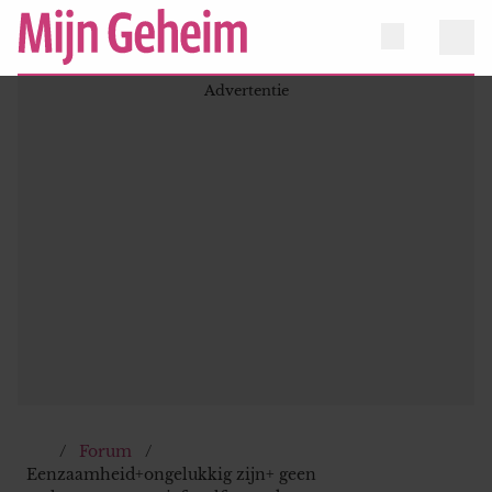
Forum
Eenzaamheid+ongelukkig zijn+ geen