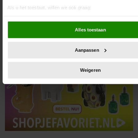
Als u het toestaat, willen we ook graag:
Informatie verzamelen over uw geografische locatie, die 
meter nauwkeurig kan zijn
Alles toestaan
Uw apparaat identificeren door het actief te scannen op 
eigenschappen (fingerprinting)
Lees meer over hoe uw persoonlijke gegevens worden verwe
Aanpassen
voorkeuren in het
detailgedeelte
in. U kunt uw toestemming
wijzigen of intrekken in de Cookieverklaring.
Weigeren
We gebruiken cookies om content en advertenties te persona
functies voor social media te bieden en om ons websiteverke
analyseren. Ook delen we informatie over uw gebruik van on
partners voor social media, adverteren en analyse. Deze pa
deze gegevens combineren met andere informatie die u aan 
verstrekt of die ze hebben verzameld op basis van uw gebru
services. U gaat akkoord met onze cookies als u onze website
gebruiken.