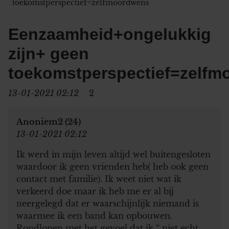
toekomstperspectief=zelfmoordwens
Eenzaamheid+ongelukkig
zijn+ geen
toekomstperspectief=zelf
13-01-2021 02:12
2
Anoniem2 (24)
13-01-2021 02:12
Ik werd in mijn leven altijd wel buitengesloten
waardoor ik geen vrienden heb( heb ook geen
contact met familie). Ik weet niet wat ik
verkeerd doe maar ik heb me er al bij
neergelegd dat er waarschijnlijk niemand is
waarmee ik een band kan opbouwen.
Rondlopen met het gevoel dat ik “ niet echt