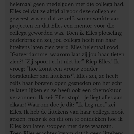
helemaal geen medelijden met die collega had.
Elles zei dat ze altijd al voor deze collega er
geweest was en dat ze zelfs samenwerkte aan
projecten en dat Elles een mentor voor die
collega geworden was. Toen ik Elles plotseling
onderbrak en zei; jou collega heeft mij haar
littekens laten zien werd Elles helemaal rood.
”Gatverdamme, waarom laat zij jou haar tieten
zien?! ”Zij spoort echt niet he!” Riep Elles.” Ik
vroeg; ”hoe komt een vrouw zonder
borstkanker aan littekens?”. Elles zei; ze heeft
zelfs haar borsten open gesneden om het echt
te laten lijken en ze heeft ook een chemokuur
verzonnen. Ik zei: Elles stop!… je liegt alles aan
elkaar! Waarom doe je dit? ”Ik lieg niet.” zei
Elles. Ik heb de littekens van haar collega nooit
gezien, maar ik zei dit om te ontdekken hoe ik
Elles kon laten stoppen met deze waanzin.
Toen Elles erachter kwam dat ik geen littekens