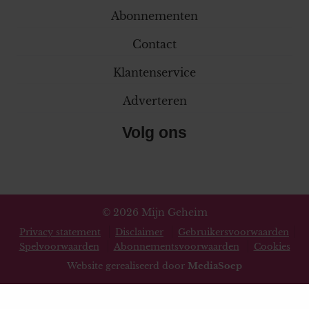
Abonnementen
Contact
Klantenservice
Adverteren
Volg ons
© 2026 Mijn Geheim
Privacy statement
Disclaimer
Gebruikersvoorwaarden
Spelvoorwaarden
Abonnementsvoorwaarden
Cookies
Website gerealiseerd door
MediaSoep