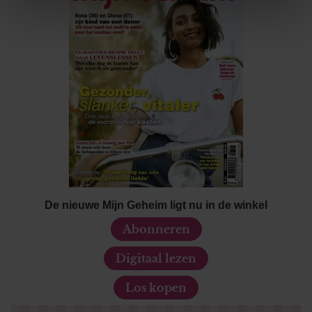
We gebruiken cookies om content en advertenties te
personaliseren, om functies voor social media te bieden
en om ons websiteverkeer te analyseren. Ook delen we
informatie over uw gebruik van onze site met onze
partners voor social media, adverteren en analyse. Deze
partners kunnen deze gegevens combineren met andere
informatie die u aan ze heeft verstrekt of die ze hebben
verzameld op basis van uw gebruik van hun services. U
gaat akkoord met onze cookies als u onze website blijft
gebruiken.
De nieuwe Mijn Geheim ligt nu in de winkel
Abonneren
Digitaal lezen
Los kopen