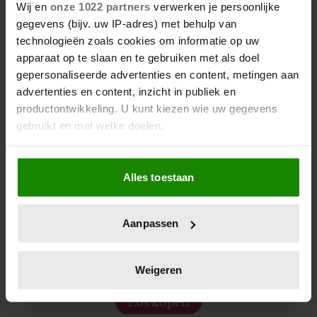
Wij en
onze 1022 partners
verwerken je persoonlijke
gegevens (bijv. uw IP-adres) met behulp van
technologieën zoals cookies om informatie op uw
apparaat op te slaan en te gebruiken met als doel
gepersonaliseerde advertenties en content, metingen aan
advertenties en content, inzicht in publiek en
productontwikkeling. U kunt kiezen wie uw gegevens
gebruikt en met welke doelen.
Als u het toestaat, willen we ook graag:
Alles toestaan
Informatie verzamelen over uw geografische locatie,
die tot een paar meter nauwkeurig kan zijn
Uw apparaat identificeren door het actief te scannen
De nieuwe Mijn Geheim ligt nu in de winkel
Aanpassen
op specifieke eigenschappen (fingerprinting)
Abonneren
Lees meer over hoe uw persoonlijke gegevens worden
verwerkt en stel uw voorkeuren in het
detailgedeelte
in.
Weigeren
Digitaal lezen
U kunt uw toestemming op elk moment wijzigen of
intrekken in de Cookieverklaring.
Los kopen