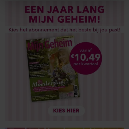
We gebruiken cookies om content en advertenties te
personaliseren, om functies voor social media te bieden
en om ons websiteverkeer te analyseren. Ook delen we
informatie over uw gebruik van onze site met onze
partners voor social media, adverteren en analyse. Deze
partners kunnen deze gegevens combineren met andere
informatie die u aan ze heeft verstrekt of die ze hebben
verzameld op basis van uw gebruik van hun services. U
gaat akkoord met onze cookies als u onze website blijft
gebruiken.