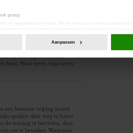
 ook graag:
 uitgezet? als dat inderdaad zo is
er uw geografische locatie, die tot een paar meter nauwkeurig k
 zijn dat hij daar kan blijven
n door het actief te scannen op specifieke eigenschappen (fingerp
het een gezamenlijke woning?
onlijke gegevens worden verwerkt en stel uw voorkeuren in he
l simpel. Mocht hij dat wel
Aanpassen
jzigen of intrekken in de Cookieverklaring.
ders van hem? Heb je niets
Als hij niet tegen hun kan
ent en advertenties te personaliseren, om functies voor social
men bent. Maar eerst, hup neem
. Ook delen we informatie over uw gebruik van onze site met on
e. Deze partners kunnen deze gegevens combineren met andere i
erzameld op basis van uw gebruik van hun services. U gaat akk
oen een bewuste vrijdag avond
ijn spullen daar weg te halen
om de woning te betreden, daar
 huis zat te bewaken. Waarnaar