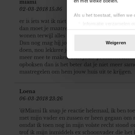
en met welke doelen.
miami
02-03-2018 15:36
Als u het toestaat, willen we
er is iets wat ik niet snap. Je bent je eigen huis
Informatie verzamelen ov
dan moet je maatregelen nemen! Het kan niet zo
Uw apparaat identificere
wonen terwijl alles op jouw naam staat. Of is 
Lees meer over hoe uw perso
Dan nog mag hij jouw spullen niet houden. Hee
Weigeren
toestemming op elk moment wi
doen, nou lekkere jongen dan. En die leuke ou
meer mee te maken. Niet jouw probleem meer. 
We gebruiken cookies om cont
opboksen dan is het beter dat je niet meer sa
websiteverkeer te analyseren
maatregelen om hem jouw huis uit te krijgen.
media, adverteren en analys
verstrekt of die ze hebben v
onze website blijft gebruiken.
Loena
06-03-2018 23:26
'@Miami Ik snap je reactie helemaal, ik ben t
met mijn vader en zussen er heen gegaan om m
omdat ik toen nog in mijn volste recht stond 
trof ik mijn inmiddels ex schoonvader die het