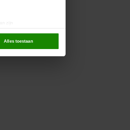
an zijn
rinting)
t
detailgedeelte
in. U kunt uw
Alles toestaan
 media te bieden en om ons
ze partners voor social
nformatie die u aan ze heeft
oord met onze cookies als u