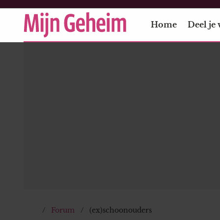
Home
Deel je 
Forum
(ex)schoonouders