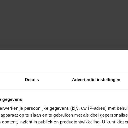
, je houdt met hart en ziel van
Details
Advertentie-instellingen
maakt door zijn ouders. Echt
aal clichees zijn en dat wil ik
aan en dit ter zijnertijd een
w gegevens
egd, blijf daarin geloven. Knok
erwerken je persoonlijke gegevens (bijv. uw IP-adres) met behul
apparaat op te slaan en te gebruiken met als doel gepersonalise
 content, inzicht in publiek en productontwikkeling. U kunt kiez