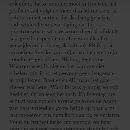
vrienden, dat ze zouden moeten trouwen het
personaliseren, om functies voor social media te bieden
perfecte stel volgens meer dan 50 mensen. Ik
en om ons websiteverkeer te analyseren. Ook delen we
heb hem niet verteld dat ik allang gekeken
informatie over uw gebruik van onze site met onze
had, wilde alleen bevestiging dat hij
partners voor social media, adverteren en analyse. Deze
onbetrouwbaar was. Waarom doen alsof dat 8
partners kunnen deze gegevens combineren met andere
jaar geleden speelde en als een malle alles
informatie die u aan ze heeft verstrekt of die ze hebben
verwijderen als ik zeg ik heb ook FB ik ga je
verzameld op basis van uw gebruik van hun services. U
opzoeken. Sneaky van mij maar heb wel mijn
gaat akkoord met onze cookies als u onze website blijft
conclusies getrokken. Hij loog tegen me.
gebruiken.
Waarom weet ik niet en het kan me niet
schelen ook, ik moet gewoon geen leugenaar
in mijn leven. Doet even AU maar het gaat
alweer wat beter. Want hij was grappig en ook
heel lief. Of zo leek het toch. En ik vraag me
echt af waarom een vrouw zo groot de naam
van haar vriend en grote liefde op haar arm
laat tatooëren om hem kort daarop te verlaten.
Vond hij het wel kicke een stempel op haar
arm die er nooit meer afging en dacht hij ook