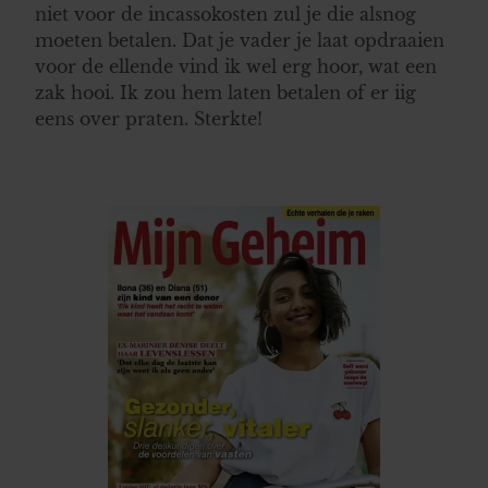
informatie over uw gebruik van onze site met onze
niet voor de incassokosten zul je die alsnog
partners voor social media, adverteren en analyse. Deze
moeten betalen. Dat je vader je laat opdraaien
partners kunnen deze gegevens combineren met andere
voor de ellende vind ik wel erg hoor, wat een
informatie die u aan ze heeft verstrekt of die ze hebben
zak hooi. Ik zou hem laten betalen of er iig
verzameld op basis van uw gebruik van hun services. U
eens over praten. Sterkte!
gaat akkoord met onze cookies als u onze website blijft
gebruiken.