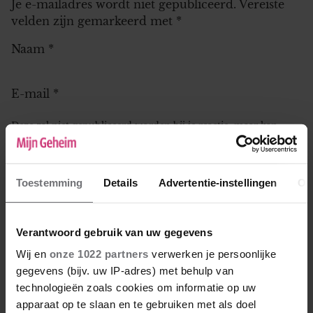
Je e-mailadres wordt niet gepubliceerd.
Vereiste
velden zijn gemarkeerd met
*
Naam
*
E-mail
*
Deze zal niet gepubliceerd worden bij je reactie, maar kan
worden gebruikt door de redactie om contact met je op te
nemen.
Leeftijd
*
Toestemming
Details
Advertentie-instellingen
Ov
Verantwoord gebruik van uw gegevens
Wij en
onze 1022 partners
verwerken je persoonlijke
gegevens (bijv. uw IP-adres) met behulp van
Reactie
*
technologieën zoals cookies om informatie op uw
apparaat op te slaan en te gebruiken met als doel