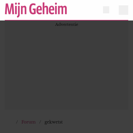
Forum
gekwetst