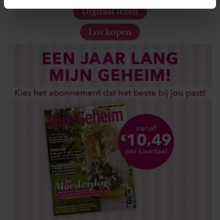
intrekken in de Cookieverklaring.
Digitaal lezen
Los kopen
We gebruiken cookies om content en advertenties te
personaliseren, om functies voor social media te bieden
en om ons websiteverkeer te analyseren. Ook delen we
informatie over uw gebruik van onze site met onze
partners voor social media, adverteren en analyse. Deze
partners kunnen deze gegevens combineren met andere
informatie die u aan ze heeft verstrekt of die ze hebben
verzameld op basis van uw gebruik van hun services. U
gaat akkoord met onze cookies als u onze website blijft
gebruiken.