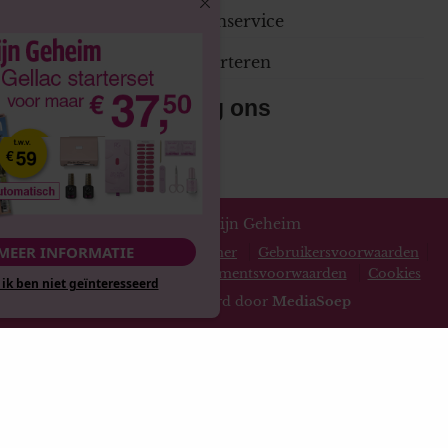
Klantenservice
Adverteren
Volg ons
© 2026 Mijn Geheim
MEER INFORMATIE
Privacy statement
Disclaimer
Gebruikersvoorwaarden
Spelvoorwaarden
Abonnementsvoorwaarden
Cookies
Nee, ik ben niet geïnteresseerd
Website gerealiseerd door
MediaSoep