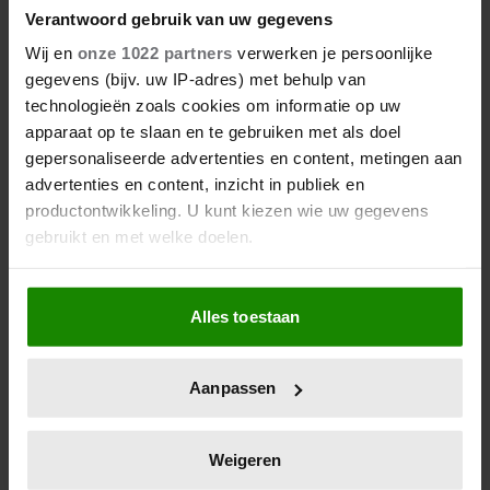
Verantwoord gebruik van uw gegevens
Wij en
onze 1022 partners
verwerken je persoonlijke
gegevens (bijv. uw IP-adres) met behulp van
technologieën zoals cookies om informatie op uw
apparaat op te slaan en te gebruiken met als doel
gepersonaliseerde advertenties en content, metingen aan
advertenties en content, inzicht in publiek en
productontwikkeling. U kunt kiezen wie uw gegevens
gebruikt en met welke doelen.
Als u het toestaat, willen we ook graag:
Alles toestaan
Informatie verzamelen over uw geografische locatie,
die tot een paar meter nauwkeurig kan zijn
Uw apparaat identificeren door het actief te scannen
Aanpassen
op specifieke eigenschappen (fingerprinting)
Lees meer over hoe uw persoonlijke gegevens worden
De nieuwe Mijn Geheim ligt nu in de winkel
verwerkt en stel uw voorkeuren in het
detailgedeelte
in.
Weigeren
Abonneren
U kunt uw toestemming op elk moment wijzigen of