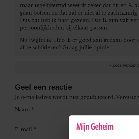
maar tegelijkertijd weet ik zeker dat hij en K.
gaan botsen en dat zal er niet al te zachtzinnig
Dus dat heb ik haar gezegd. Dat B. zijn vak ver
persoonlijkheden bij elkaar passen.
Nu twijfel ik. Heb ik er goed aan gedaan door d
af te schilderen? Graag jullie opinie.
Geef een reactie
Je e-mailadres wordt niet gepubliceerd.
Vereiste
Naam
*
E-mail
*