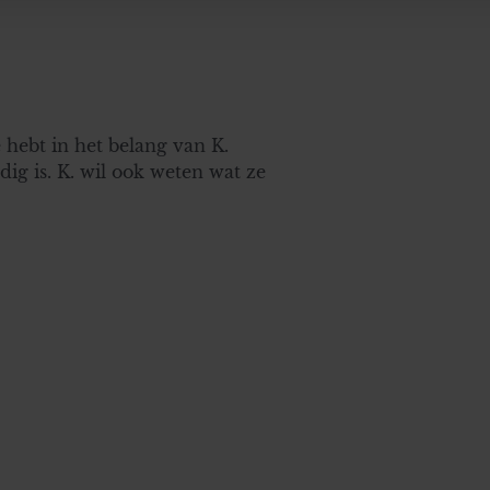
erzameld op basis van uw gebruik van hun services. U gaat akk
e hebt in het belang van K.
ig is. K. wil ook weten wat ze