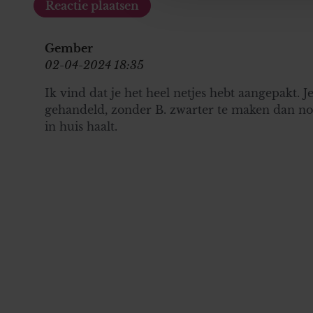
verstrekt of die ze hebben v
onze website blijft gebruiken.
Gember
02-04-2024 18:35
Ik vind dat je het heel netjes hebt aangepakt. J
gehandeld, zonder B. zwarter te maken dan nod
in huis haalt.