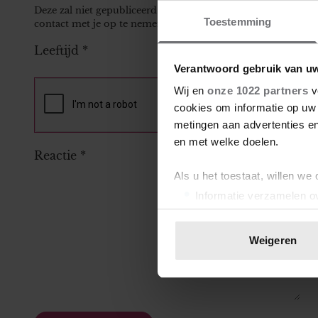
Deze zal niet gepubliceerd worden bij je reactie, maar kan 
Toestemming
contact met je op te nemen.
Leeftijd
*
Verantwoord gebruik van u
Wij en
onze 1022 partners
v
cookies om informatie op uw 
metingen aan advertenties en
en met welke doelen.
Reactie
*
Als u het toestaat, willen we
Informatie verzamelen ov
Uw apparaat identificere
Lees meer over hoe uw perso
Weigeren
toestemming op elk moment wi
We gebruiken cookies om cont
websiteverkeer te analyseren
media, adverteren en analys