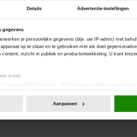
worden gebruikt door de redactie om
Details
Advertentie-instellingen
w gegevens
erwerken je persoonlijke gegevens (bijv. uw IP-adres) met behul
apparaat op te slaan en te gebruiken met als doel gepersonalise
 content, inzicht in publiek en productontwikkeling. U kunt kiez
 ook graag:
er uw geografische locatie, die tot een paar meter nauwkeurig k
n door het actief te scannen op specifieke eigenschappen (fingerp
onlijke gegevens worden verwerkt en stel uw voorkeuren in he
Aanpassen
jzigen of intrekken in de Cookieverklaring.
ent en advertenties te personaliseren, om functies voor social
. Ook delen we informatie over uw gebruik van onze site met on
e. Deze partners kunnen deze gegevens combineren met andere i