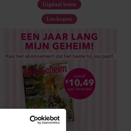
Digitaal lezen
Los kopen