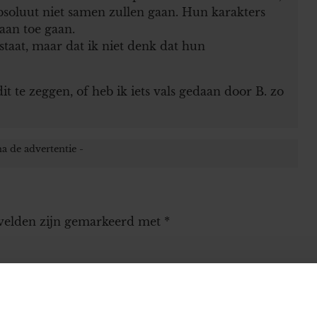
 absoluut niet samen zullen gaan. Hun karakters
 aan toe gaan.
staat, maar dat ik niet denk dat hun
it te zeggen, of heb ik iets vals gedaan door B. zo
 velden zijn gemarkeerd met
*