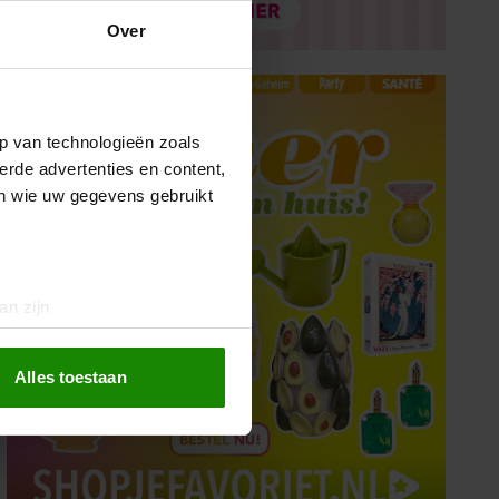
Over
p van technologieën zoals
erde advertenties en content,
en wie uw gegevens gebruikt
an zijn
rinting)
t
detailgedeelte
in. U kunt uw
Alles toestaan
 media te bieden en om ons
ze partners voor social
nformatie die u aan ze heeft