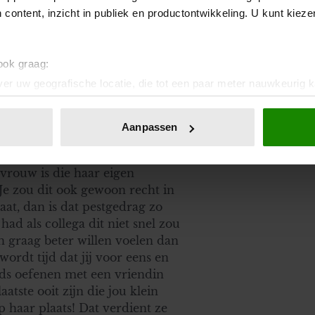
 content, inzicht in publiek en productontwikkeling. U kunt kiez
g over wel of niet kinderen
f op. Gelukkig kan je alsnog
dat doen en laat je niet zo
 ook graag:
Mss even moeilijk maar als je dit
l veel sterkte en succes.
er uw geografische locatie, die tot een paar meter nauwkeurig k
n door het actief te scannen op specifieke eigenschappen (fingerp
onlijke gegevens worden verwerkt en stel uw voorkeuren in he
Aanpassen
jzigen of intrekken in de Cookieverklaring.
ent en advertenties te personaliseren, om functies voor social
 vrouw is die haar eigen
. Ook delen we informatie over uw gebruik van onze site met on
 Je zou dit ook gewoon recht in
e. Deze partners kunnen deze gegevens combineren met andere i
at, dan is dat pestgedrag zo
erzameld op basis van uw gebruik van hun services. U gaat akk
had als collega dit niet snel zou
h graag beter willen voelen dan
ordt tijd dat jij voor eens en
ods oefenen met een vriendin
atste ooit zijn die jou klein
p haar plaats! Dat verdient ze