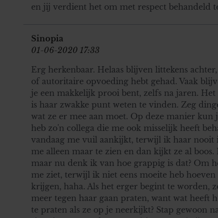
en jij verdient het om met respect behandeld 
Sinopia
01-06-2020 17:33
Erg herkenbaar. Helaas blijven littekens achter,
of autoritaire opvoeding hebt gehad. Vaak blij
je een makkelijk prooi bent, zelfs na jaren. He
is haar zwakke punt weten te vinden. Zeg ding
wat ze er mee aan moet. Op deze manier kun je
heb zo'n collega die me ook misselijk heeft be
vandaag me vuil aankijkt, terwijl ik haar nooit
me alleen maar te zien en dan kijkt ze al boos.
maar nu denk ik van hoe grappig is dat? Om het
me ziet, terwijl ik niet eens moeite heb hoeve
krijgen, haha. Als het erger begint te worden, zo
meer tegen haar gaan praten, want wat heeft h
te praten als ze op je neerkijkt? Stap gewoon na