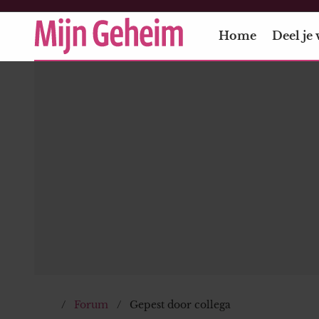
Home
Deel je 
Forum
Gepest door collega