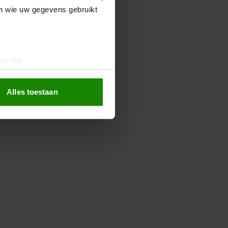
en wie uw gegevens gebruikt
an zijn
rinting)
t
detailgedeelte
in. U kunt uw
Alles toestaan
 media te bieden en om ons
ze partners voor social
nformatie die u aan ze heeft
oord met onze cookies als u