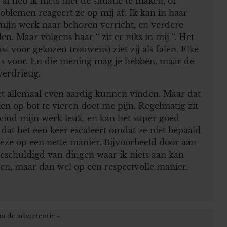
k al heb ik niets met de situatie te maken, of
oblemen reageert ze op mij af. Ik kan in haar
 mijn werk naar behoren verricht, en verdere
. Maar volgens haar “ zit er niks in mij “. Het
t voor gekozen trouwens) ziet zij als falen. Elke
ts voor. En die mening mag je hebben, maar de
erdrietig.
iet allemaal even aardig kunnen vinden. Maar dat
en op bot te vieren doet me pijn. Regelmatig zit
Ik vind mijn werk leuk, en kan het super goed
 dat het een keer escaleert omdat ze niet bepaald
deze op een nette manier. Bijvoorbeeld door aan
 beschuldigd van dingen waar ik niets aan kan
even, maar dan wel op een respectvolle manier.