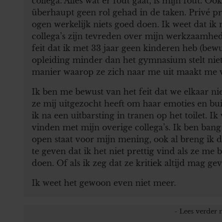
collega. Alles wat er fout gaat, is mijn fout. Oo
überhaupt geen rol gehad in de taken. Privé pr
ogen werkelijk niets goed doen. Ik weet dat ik
collega’s zijn tevreden over mijn werkzaamheden
feit dat ik met 33 jaar geen kinderen heb (bewus
opleiding minder dan het gymnasium stelt nie
manier waarop ze zich naar me uit maakt me v
Ik ben me bewust van het feit dat we elkaar n
ze mij uitgezocht heeft om haar emoties en bui
ik na een uitbarsting in tranen op het toilet. 
vinden met mijn overige collega’s. Ik ben bang
open staat voor mijn mening, ook al breng ik 
te geven dat ik het niet prettig vind als ze me
doen. Of als ik zeg dat ze kritiek altijd mag g
Ik weet het gewoon even niet meer.