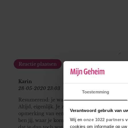
Karin
28-05-2020 23:03
Toestemming
Resumerend: je was op de basisschool de pispaa
Altijd, eigenlijk. Je zegt dat je van je af hebt l
Verantwoord gebruik van u
opmerking van een collega op de wc te huilen
Wij en
onze 1022 partners
v
ben jij, waar je komt ben jij de pispaal. Niet 
cookies om informatie op uw 
dat je dan toch wat beter voor jezelf op moet