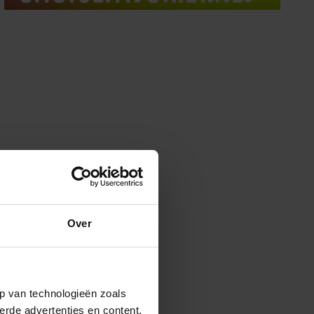
Over
p van technologieën zoals
erde advertenties en content,