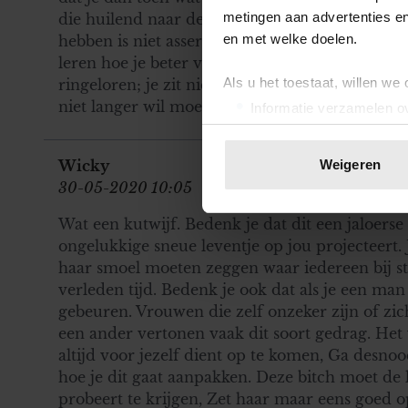
metingen aan advertenties en
die huilend naar de wc vlucht na een opmerkin
en met welke doelen.
hebben is niet assertief, komt niet voor zichzel
leren hoe je beter voor jezelf op kan komen, ga 
Als u het toestaat, willen we
ringeloren; je zit niet meer op de basisschool. 
niet langer wil moet je dat toch doen hoor! Hee
Informatie verzamelen ov
Uw apparaat identificere
Lees meer over hoe uw perso
Wicky
Weigeren
toestemming op elk moment wi
30-05-2020 10:05
We gebruiken cookies om cont
Wat een kutwijf. Bedenk je dat dit een jaloerse
websiteverkeer te analyseren
ongelukkige sneue leventje op jou projecteert.
media, adverteren en analys
haar smoel moeten zeggen waar iedereen bij sta
verstrekt of die ze hebben v
verleden tijd. Bedenk je ook dat als je een man 
onze website blijft gebruiken.
gebeuren. Vrouwen die zelf onzeker zijn of zic
een ander vertonen vaak dit soort gedrag. Het w
altijd voor jezelf dient op te komen, Ga desno
hoe je dit gaat aanpakken. Deze bitch moet de la
probeert te krijgen, Zet haar maar eens goed o