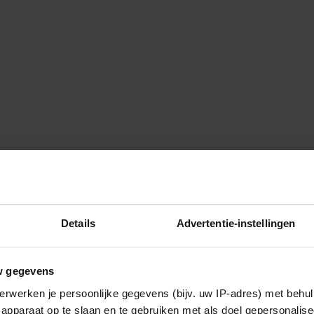
Details
Advertentie-instellingen
l, en nu op je werk weer.
eren bijten maar zit na een suffe
w gegevens
. Waarom? De enige constante
erwerken je persoonlijke gegevens (bijv. uw IP-adres) met behul
om onaardig te doen maar ik denk
apparaat op te slaan en te gebruiken met als doel gepersonalise
 leren komen. Een vrouw van 33