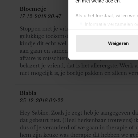
en met welke doelen.
Bloemetje
Als u het toestaat, willen we
17-12-2018 20:47
Informatie verzamelen ov
Stoppen met je vriend en kiezen voor je zelf. J
Uw apparaat identificere
gelukkige toekomst. Als papa en mama niet meer
Lees meer over hoe uw perso
kindje dit echt wel aan. Je kunt in het belang 
Weigeren
toestemming op elk moment wi
aan gaan en samen voor de financiën zorgen, of
affaire is misschien nu leuk en spannend maar h
We gebruiken cookies om cont
belazert je vriend, dat is het allerergste. Werk a
websiteverkeer te analyseren
niet mogelijk is, je boeltje pakken en alleen ve
media, adverteren en analys
verstrekt of die ze hebben v
onze website blijft gebruiken.
Blabla
25-12-2018 00:22
Hey Sabine, Zoals je zegt heb je aangegeven d
dat gebeurt niet. (Heel herkenbaar trouwens) 
dus of je veranderd of we gaan in therapie of u
hem zijn keuze was therapie dit hebben we ged