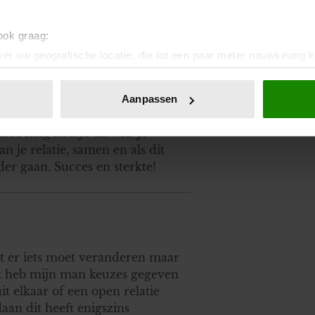
 ook graag:
er uw geografische locatie, die tot een paar meter nauwkeurig k
e kindje heeft recht op een
n door het actief te scannen op specifieke eigenschappen (fingerp
 gelukkig zijn, dan voelt je
onlijke gegevens worden verwerkt en stel uw voorkeuren in he
van je kind een co-ouderschap
Aanpassen
jzigen of intrekken in de Cookieverklaring.
 ga in therapie met elkaar. De
oe lang hou je dit vol? Je
ent en advertenties te personaliseren, om functies voor social
an je relatie, samen en als dit
. Ook delen we informatie over uw gebruik van onze site met on
rder gaan. Succes en sterkte!
e. Deze partners kunnen deze gegevens combineren met andere i
erzameld op basis van uw gebruik van hun services. U gaat akk
at er iets moet veranderen maar
ik heb mijn man keuzes gegeven
it elkaar of een open relatie
aan dit heeft enigszins