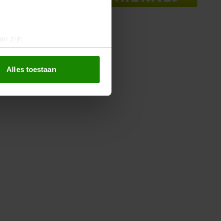
an zijn
rinting)
t
detailgedeelte
in. U kunt uw
Alles toestaan
 media te bieden en om ons
ze partners voor social
nformatie die u aan ze heeft
oord met onze cookies als u