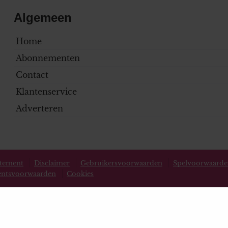
Algemeen
Home
Abonnementen
Contact
Klantenservice
Adverteren
atement
Disclaimer
Gebruikersvoorwaarden
Spelvoorwaard
ntsvoorwaarden
Cookies