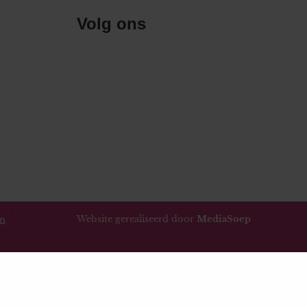
Volg ons
Website gerealiseerd door
MediaSoep
en