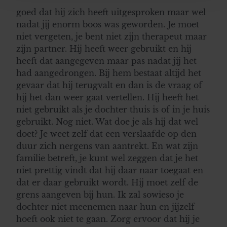
en om ons websiteverkeer te analyseren. Ook delen we
goed dat hij zich heeft uitgesproken maar wel
informatie over uw gebruik van onze site met onze
nadat jij enorm boos was geworden. Je moet
partners voor social media, adverteren en analyse. Deze
niet vergeten, je bent niet zijn therapeut maar
partners kunnen deze gegevens combineren met andere
zijn partner. Hij heeft weer gebruikt en hij
informatie die u aan ze heeft verstrekt of die ze hebben
heeft dat aangegeven maar pas nadat jij het
verzameld op basis van uw gebruik van hun services. U
had aangedrongen. Bij hem bestaat altijd het
gaat akkoord met onze cookies als u onze website blijft
gevaar dat hij terugvalt en dan is de vraag of
gebruiken.
hij het dan weer gaat vertellen. Hij heeft het
niet gebruikt als je dochter thuis is of in je huis
gebruikt. Nog niet. Wat doe je als hij dat wel
doet? Je weet zelf dat een verslaafde op den
duur zich nergens van aantrekt. En wat zijn
familie betreft, je kunt wel zeggen dat je het
niet prettig vindt dat hij daar naar toegaat en
dat er daar gebruikt wordt. Hij moet zelf de
grens aangeven bij hun. Ik zal sowieso je
dochter niet meenemen naar hun en jijzelf
hoeft ook niet te gaan. Zorg ervoor dat hij je